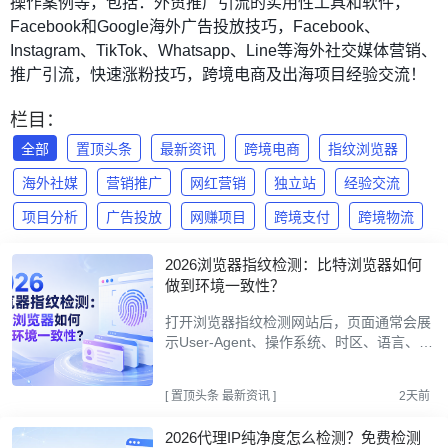
操作案例等，包括：外贸推广引流的实用性工具和软件，
Facebook和Google海外广告投放技巧，Facebook、
Instagram、TikTok、Whatsapp、Line等海外社交媒体营销、
推广引流，快速涨粉技巧，跨境电商及出海项目经验交流！
栏目：
全部
置顶头条
最新资讯
跨境电商
指纹浏览器
海外社媒
营销推广
网红营销
独立站
经验交流
项目分析
广告投放
网赚项目
跨境支付
跨境物流
2026浏览器指纹检测：比特浏览器如何
做到环境一致性？
打开浏览器指纹检测网站后，页面通常会展
示User-Agent、操作系统、时区、语言、C
anvas、WebGL、WebRTC和屏幕参数等结
果。有些工具还会给出匿名度、环境一致性
[
置顶头条
最新资讯
]
2天前
或风险提示，因此不少...
2026代理IP纯净度怎么检测？免费检测