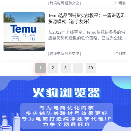
[
跨境电商
经验交流
]
1个月前
一个跨平台爆款...
Temu选品到铺货实战教程：一篇讲透无
货源模式【新手友好】
从2022年上线至今，Temu依托拼多多的供
应链优势和极致的低价策略，已成为全球最
重要的跨境电商平台之一，对于想做跨境电
商却资金有限、没有供应链资源的新手来
[
跨境电商
经验交流
]
1个月前
说，Temu是对新手比...
1
2
3
…
39