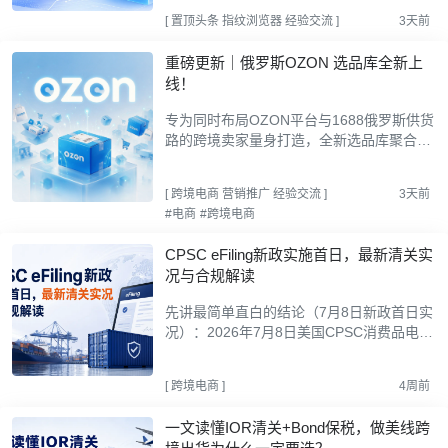
数量增加、团队成员需要协作，或者不同任
[
置顶头条
指纹浏览器
经验交流
]
3天前
务需要长期保留...
重磅更新｜俄罗斯OZON 选品库全新上
线！
专为同时布局OZON平台与1688俄罗斯供货
路的跨境卖家量身打造，全新选品库聚合海
量俄区商品数据，让选品告别盲测、告别分
散、告别低效。一、多维筛选，精准锁定蓝
[
跨境电商
营销推广
经验交流
]
3天前
海爆款全新OZON商...
#电商
#跨境电商
CPSC eFiling新政实施首日，最新清关实
况与合规解读
先讲最简单直白的结论（7月8日新政首日实
况）：2026年7月8日美国CPSC消费品电子
申报（eFiling）新政正式生效。目前全美口
岸正常清关！货物不会因为没有填报CPSC
[
跨境电商
]
4周前
系统资料被海关拦截...
一文读懂IOR清关+Bond保税，做美线跨