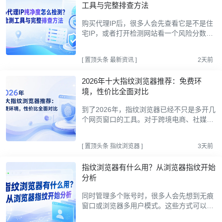
工具与完整排查方法
购买代理IP后，很多人会先查看它是不是住
宅IP，或者打开检测网站看一个风险分数。
但到了2026年，仅凭“住宅”“低风险”或“匿名
度100%”中的任何一项，都无法完整判断一
[
置顶头条
最新资讯
]
2天前
个代理IP是否适...
2026年十大指纹浏览器推荐：免费环
境，性价比全面对比
到了2026年，指纹浏览器已经不只是多开几
个网页窗口的工具。对于跨境电商、社媒运
营、广告投放和团队协作来说，更实际的需
求是把不同账号、客户和项目放进相互独立
[
置顶头条
指纹浏览器
]
3天前
的浏览器环境，...
指纹浏览器有什么用？从浏览器指纹开始
分析
同时管理多个账号时，很多人会先想到无痕
窗口或浏览器多用户模式。这些方式可以分
开部分Cookie、历史记录和书签，但当账号