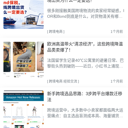
境出货为什么一定要选？
很多刚接触美国跨境物流的卖家经常疑惑，I
OR和Bond到底是什么，对货物清关有哪些
作用，今天用通俗易懂的方式给各位外贸从
业者科普一下。IOR全称境外进口商，是美
[
跨境电商
]
1个月前
国海关要求的必备...
欧洲高温带火“清凉经济”，这些跨境降温
品类卖爆了！
法国留学生记录40℃公寓里的避暑日常、巴
黎街头热到破防——近日，小红书上涌现出
不少欧洲华人高温吐槽vlog，其中三条笔记
分别斩获数万、十几万点赞。视频里，一众
[
跨境电商
经验交流
]
1个月前
博主集体控诉欧洲住...
新手跨境选品思路：3步跨平台爆款迁移
法
跨境运营中，大多数中小卖家都面临两大运
营痛点：自主选品盲测成本高、海量铺货库
存积压严重，深耕本土市场又难以精准捕捉
消费者最新喜好。今天店雷达就和大家分享