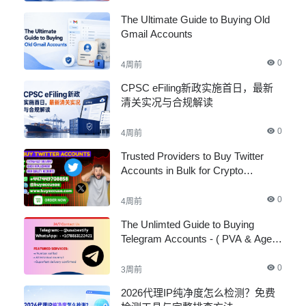
The Ultimate Guide to Buying Old
Gmail Accounts
0
4周前
CPSC eFiling新政实施首日，最新
清关实况与合规解读
0
4周前
Trusted Providers to Buy Twitter
Accounts in Bulk for Crypto
Marketing
0
4周前
The Unlimted Guide to Buying
Telegram Accounts - ( PVA & Aged
)
0
3周前
2026代理IP纯净度怎么检测？免费