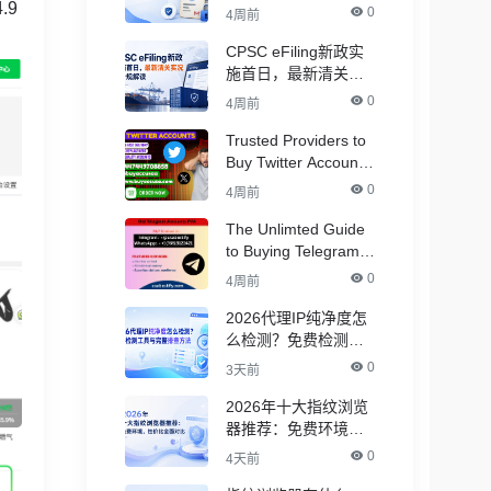
Accounts
.9
0
4周前
CPSC eFiling新政实
施首日，最新清关实
况与合规解读
0
4周前
Trusted Providers to
Buy Twitter Accounts
in Bulk for Crypto
0
4周前
Marketing
The Unlimted Guide
to Buying Telegram
Accounts - ( PVA &
0
4周前
Aged )
2026代理IP纯净度怎
么检测？免费检测工
具与完整排查方法
0
3天前
2026年十大指纹浏览
器推荐：免费环境，
性价比全面对比
0
4天前