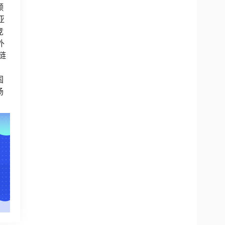
频
亚
竞
外
链
国
场