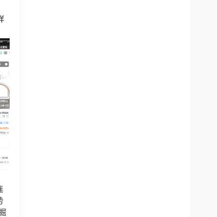
样
连
势
掘