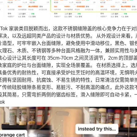
ikTok 家装类目脱颖而出，这款不锈钢缝隙盖的核心竞争力在于对
解决，以及远超同类产品的设计与材质优势。 从外观设计来看，
片造型，可牢牢嵌入台面缝隙，避免使用中滑动移位，黑色、银
大理石、木质、不锈钢等多种台面风格融为一体，兼顾实用性与
设计让其长度可在 35cm-70cm 之间灵活调节，2cm 的顶部
数家庭的炉灶与台面缝隙，实现全场景覆盖。 在材质选择上，选
具备优秀的耐热性，可直接承受炉灶烹饪时的高温环境，无惧明
还拥有坚固耐用、抗腐蚀、不易生锈的特性，日常清洁仅需简单
了传统硅胶缝隙条易变形、易脏污、不耐高温的痛点，此外这款
极其简易，只需弯折两侧的锯齿标签，滑入缝隙即可自动卡紧，
ok