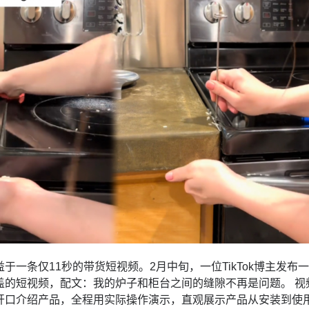
于一条仅11秒的带货短视频。2月中旬，一位TikTok博主发布
盖的短视频，配文：我的炉子和柜台之间的缝隙不再是问题。 视
开口介绍产品，全程用实际操作演示，直观展示产品从安装到使