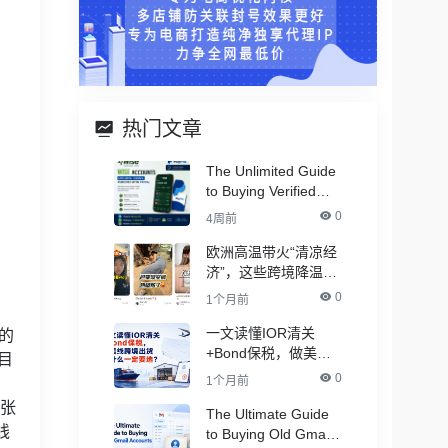
热门文章
The Unlimited Guide
to Buying Verified
PayPal Accounts –
0
4周前
With All Documents
欧洲高温带火“清凉经
济”，这些跨境降温品
类卖爆了！
0
1个月前
一文读懂IOR清关
的
+Bond保税，做美线
目
跨境出货为什么一定
0
1个月前
要选？
紧张
The Ultimate Guide
线
to Buying Old Gmail