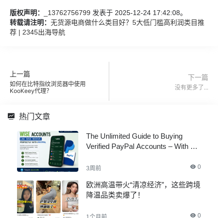
版权声明：
_13762756799
发表于 2025-12-24 17:42:08。
转载请注明：
无货源电商做什么类目好？5大低门槛高利润类目推
荐 | 2345出海导航
上一篇
下一篇
如何在比特指纹浏览器中使用
没有更多了...
KooKeey代理？
热门文章
The Unlimited Guide to Buying
Verified PayPal Accounts – With All
Documents
0
3周前
欧洲高温带火“清凉经济”，这些跨境
降温品类卖爆了！
0
1个月前