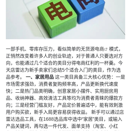
一部手机、零库存压力，看似简单的无货源
电商
模式，
正悄然改变着许多人的创业轨迹，对于普通人只要选对方
向，也能通过几个适合的类目分得电商红利的一杯羹。今
天店雷达为新手卖家们总结5个适合入门的类目，作为选
品参考。
一、家居用品
这一类目具备三大核心优势：一是
市场需求强劲，消费者复购频率高，产品更新换代速度
快；二是热门品类明确，创意家居小摆件、实用厨房用
品、收纳神器、高效清洁工具等均为消费者青睐的爆款方
向；三是经营门槛友好，产品定价普遍适中，能有效刺激
用户购买欲，新手入局更容易获得收益。 新手可以通过
店
雷达选品工具
，在
1688选品库
中选中“家居”类目，或输入
产品关键词，再勾选一件代发、面单支持（淘宝、小红