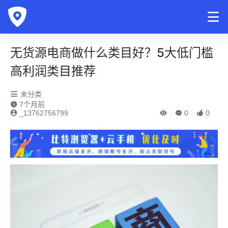
无货源电商做什么类目好？5大低门槛
高利润类目推荐
未分类
7个月前
_13762756799
0
0