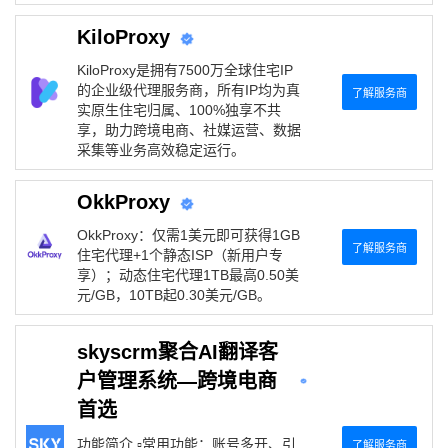
KiloProxy
KiloProxy是拥有7500万全球住宅IP
的企业级代理服务商，所有IP均为真
了解服务商
实原生住宅归属、100%独享不共
享，助力跨境电商、社媒运营、数据
采集等业务高效稳定运行。
OkkProxy
OkkProxy：仅需1美元即可获得1GB
了解服务商
住宅代理+1个静态ISP（新用户专
享）；动态住宅代理1TB最高0.50美
元/GB，10TB起0.30美元/GB。
skyscrm聚合AI翻译客
户管理系统—跨境电商
首选
功能简介 ▫️常用功能：账号多开、引
了解服务商