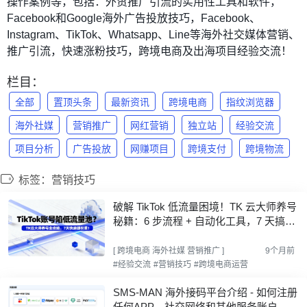
操作案例等，包括：外贸推广引流的实用性工具和软件，
Facebook和Google海外广告投放技巧，Facebook、
Instagram、TikTok、Whatsapp、Line等海外社交媒体营销、
推广引流，快速涨粉技巧，跨境电商及出海项目经验交流！
栏目：
全部
置顶头条
最新资讯
跨境电商
指纹浏览器
海外社媒
营销推广
网红营销
独立站
经验交流
项目分析
广告投放
网赚项目
跨境支付
跨境物流
标签：营销技巧
破解 TikTok 低流量困境！TK 云大师养号
秘籍：6 步流程 + 自动化工具，7 天搞定
账号权重
[
跨境电商
海外社媒
营销推广
]
9个月前
#经验交流
#营销技巧
#跨境电商运营
SMS-MAN 海外接码平台介绍 - 如何注册
任何APP，社交网络和其他服务账户