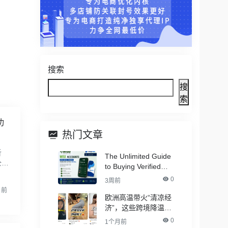
搜索
搜
索
功
热门文章
析
The Unlimited Guide
全球
to Buying Verified
但
PayPal Accounts –
0
3周前
With All Documents
月前
欧洲高温带火“清凉经
济”，这些跨境降温品
类卖爆了！
0
1个月前