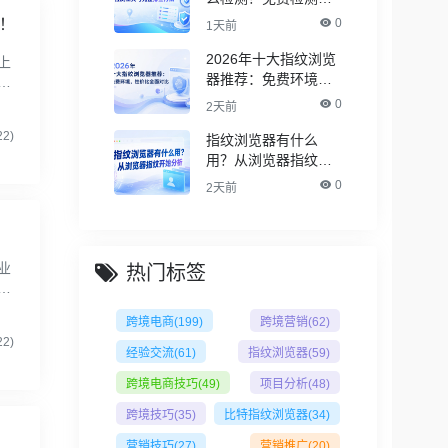
具与完整排查方法
！
0
1天前
2026年十大指纹浏览
上
器推荐：免费环境，
物
性价比全面对比
子
0
2天前
2)
指纹浏览器有什么
用？从浏览器指纹开
始分析
0
2天前
业
热门标签
是
贸
跨境电商
(199)
跨境营销
(62)
2)
经验交流
(61)
指纹浏览器
(59)
跨境电商技巧
(49)
项目分析
(48)
跨境技巧
(35)
比特指纹浏览器
(34)
营销技巧
(27)
营销推广
(20)