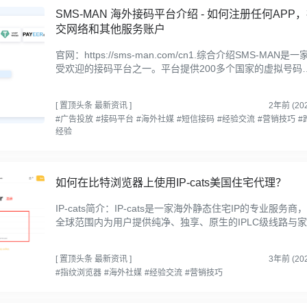
SMS-MAN 海外接码平台介绍 - 如何注册任何APP
交网络和其他服务账户
官网：https://sms-man.com/cn1.综合介绍SMS-MAN是一
受欢迎的接码平台之一。平台提供200多个国家的虚拟号码
可用于注册任何服务，就是700多个可选择的项目。该工具
常适合不...
[
置顶头条
最新资讯
]
2年前 (202
#广告投放
#接码平台
#海外社媒
#短信接码
#经验交流
#营销技巧
#
经验
如何在比特浏览器上使用IP-cats美国住宅代理？
IP-cats简介：IP-cats是一家海外静态住宅IP的专业服务商
全球范围内为用户提供纯净、独享、原生的IPLC级线路与
静态线路。目前覆盖用户超过2W+,适用电商，游戏，社媒
种...
[
置顶头条
最新资讯
]
3年前 (202
#指纹浏览器
#海外社媒
#经验交流
#营销技巧