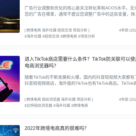
广告行业调整和优化的核心是关注转化率和ACOS水平。无
您的广告在哪里，通常不建议您调整广告中的这些变量，除
您对转化率和ACOS感到满意。性能好的广告往往会因为频
调整过大...
[
跨境电商
海外社媒
经验交流
项目分析
]
4年前 (202
#海外社媒
#经验交流
#跨境电商
#项目分析
进入TikTok商店需要什么条件？TikTok防关联可以使
电商浏览器吗？
随着TikTok的不断发展和火爆，国内的抖音短视频大家都有
抖音短视频商店，海外版的TikTok也有TikTok商店。TikTok
在任何国家开店需要注意什么条件进入TikTok商店时，TikTo
ho...
[
跨境电商
指纹浏览器
海外社媒
项目分析
]
4年前 (202
#比特指纹浏览器
#海外社媒
#跨境电商
2022年跨境电商真的很难吗？