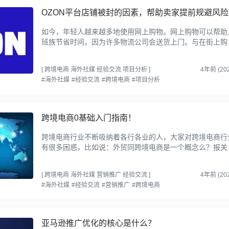
OZON平台店铺被封的因素，帮助卖家提前规避风险
如今，年轻人越来越多地使用网上购物。网上购物可以帮助
班族节省时间，因为许多物流公司会送货上门。与在街上购
相比，这节省了很多时间。随着全球化进程的加快和跨境电
商务...
[
跨境电商
海外社媒
经验交流
项目分析
]
4年前 (202
#海外社媒
#经验交流
#跨境电商
#项目分析
跨境电商0基础入门指南！
跨境电商行业不断吸纳着各行各业的人，大家对跨境电商行
有很多困惑，比如说：外贸同跨境电商是一个概念么？报关
什么？跨境电商当然不等同于外贸电商。跨境电商与传统外
电商...
[
跨境电商
海外社媒
营销推广
经验交流
]
4年前 (202
#海外社媒
#经验交流
#营销推广
#跨境电商
亚马逊推广优化的核心是什么？