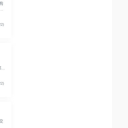
购
的
靠运
2)
都有
企
2)
交
流