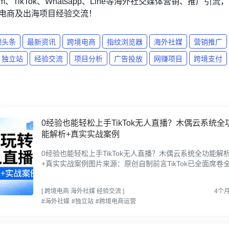
agram、TikTok、Whatsapp、Line等海外社交媒体营销、推广引流，
电商及出海项目经验交流！
顶头条
最新资讯
跨境电商
指纹浏览器
海外社媒
营销推广
独立站
经验交流
项目分析
广告投放
网赚项目
跨境支付
0经验也能轻松上手TikTok无人直播？木偶云系统全
能解析+真实实战案例
0经验也能轻松上手TikTok无人直播？木偶云系统全功能解
+真实实战案例图片来源：原创自制前言TikTok已全面席卷
电商与内容领域，直播带货早已成为跨境变现的核心风口，
多账...
[
跨境电商
海外社媒
经验交流
]
4个
#海外社媒
#独立站
#跨境电商运营