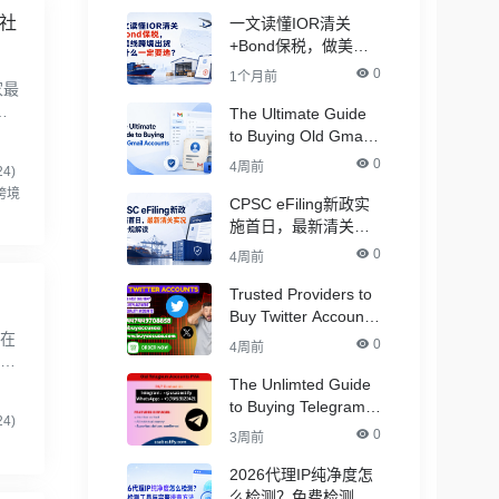
，社
一文读懂IOR清关
+Bond保税，做美线
跨境出货为什么一定
0
1个月前
家最
要选？
，
The Ultimate Guide
非
to Buying Old Gmail
Accounts
0
4周前
4)
跨境
CPSC eFiling新政实
施首日，最新清关实
况与合规解读
0
4周前
Trusted Providers to
Buy Twitter Accounts
，在
in Bulk for Crypto
0
4周前
家庭
Marketing
等多
The Unlimted Guide
to Buying Telegram
4)
Accounts - ( PVA &
0
3周前
Aged )
2026代理IP纯净度怎
么检测？免费检测工