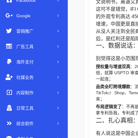
Facebook
文说明书，离谱又
这可不是错觉，IFI
Google
的外观专利高达 450
增速，中国更是直接
营销推广
从没人关注到全民
后，是红利还是陷
一、数据说话：
广告工具
别觉得这是小范围
海外支付
授权量与增速双高
：2
倍，就算 USPTO 
社媒业务
一起涨；
品类全盯跨境爆款
：
TikTok
Shop、T
内容制作
来；
布局逻辑变了
：不再
日常工具
拿专利告我，专利成了
二、扎心真相：
综合软件
有人说这是中国企