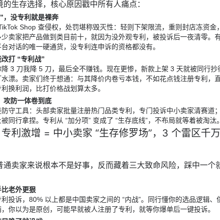
境的生存选择，核心原因戳中所有人痛点：
牌”，没专利就是裸奔
TikTok Shop 查侵权，处罚堪称毁灭性：轻则下架限流，重则封店冻资金
多少卖家把产品做到类目前十，就因为没外观专利，被投诉后一夜清零。
平台对话的唯一硬通货，没专利连申诉的资格都没有。
改打 “专利战”
 3 刀我降 5 刀，最后全不赚钱。现在更惨，新款上架 3 天就被同行抄
打水漂。卖家们终于想通：与其降价内卷亏本钱，不如花点钱注册专利，
专利换利润，比打价格战划算太多。
”，攻防一体卷到底
是防守工具：头部卖家批量注册热门品类专利，专门投诉中小卖家清赛道
被同行拿捏。专利从 “加分项” 变成了 “生存底线”，不布局就等着被淘汰
专利激增 = 中小卖家 “生存修罗场”，3 个雷区千
普通卖家来说根本不是好事，反而藏着三大致命风险，踩中一个
手比老外更狠
观专利投诉，80% 以上都是中国卖家之间的 “内战”。同行懂你的选品逻辑、
满，你以为是原创，可能早就被人注册了专利，就等你爆单后一键投诉。