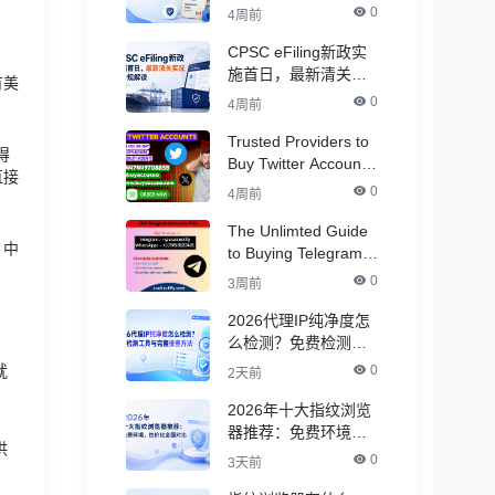
Accounts
0
4周前
CPSC eFiling新政实
，
施首日，最新清关实
有美
况与合规解读
0
4周前
Trusted Providers to
得
Buy Twitter Accounts
直接
in Bulk for Crypto
0
4周前
Marketing
The Unlimted Guide
；中
to Buying Telegram
。
Accounts - ( PVA &
0
3周前
万
Aged )
2026代理IP纯净度怎
么检测？免费检测工
具与完整排查方法
就
0
2天前
2026年十大指纹浏览
器推荐：免费环境，
供
性价比全面对比
0
3天前