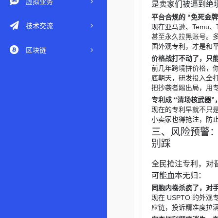
虚拟业务
是卖家们被逼到绝
平台合规的 “免死金
技术交流
现在亚马逊、Temu、
甚至永久拉黑账号。
国外观专利，才是和
区块链
价格战打不动了，只能
前几年跨境拼价格，你降
底朝天，研发投入全
把抄袭者踢出局，用
专利成 “清场核武器
现在的专利早就不只
小卖家也得抢注，防止
三、风险预警：
别踩
全民抢注专利，对
可能血本无归：
同胞内卷杀疯了，对
现在 USPTO 的外
应链，投诉精准度拉