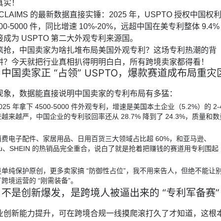
真实！
 CLAIMS 的最新数据直接实锤：2025 年，USPTO 授权中国权
0-5000 件，同比增速 10%-20%，远超中国在美专利整体 9.4%
成为 USPTO 第二大外观专利来源国。
疯抢，中国卖家为啥扎堆布局美国外观专利？这场专利热潮的背
阱？今天就把行业真相扒得明明白白，所有跨境卖家都得看！
中国卖家正 “占领” USPTO，爆款赛道成布局重灾
现象，数据能直接说明中国卖家的专利布局有多猛：
025 年拿下 4500-5000 件外观专利，增速是美国本土企业（5.2%）的 2-
审查越来越严，中国企业的专利驳回率还从 28.7% 降到了 24.3%，质量和数
消费电子配件、家居用品、日用百货三大领域占比超 60%，和亚马逊、
emu、SHEIN 的热销品完全重合，说白了就是抢着把赚钱的赛道用专利围起
是单纯保护原创，更多卖家搞 “防御性占位”，我不用来告人，但绝不能让
跨境运营的 “刚需装备”。
不是创新爆发，是跨境人被逼出来的 “专利军备赛”
业创新能力提升，可在跨境合规一线摸爬滚打久了才知道，这根