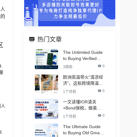
利人
 的
热门文章
区
The Unlimited Guide
to Buying Verified
PayPal Accounts –
4
0
3周前
With All Documents
量
欧洲高温带火“清凉经
济”，这些跨境降温品
类卖爆了！
0
1个月前
一文读懂IOR清关
别人
+Bond保税，做美线
跨境出货为什么一定
0
1个月前
要选？
The Ultimate Guide
本
to Buying Old Gmail