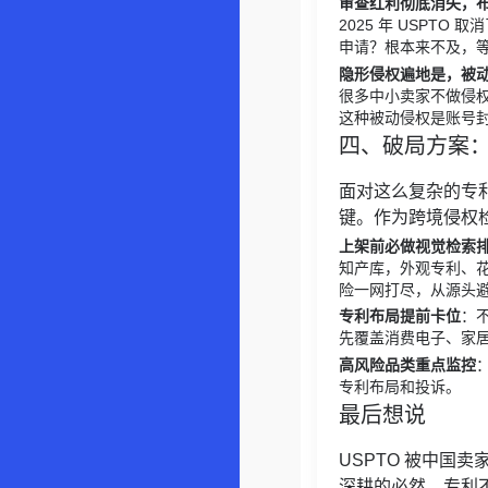
审查红利彻底消失，
2025 年 USPTO
申请？根本来不及，
隐形侵权遍地是，被
很多中小卖家不做侵
这种被动侵权是账号
四、破局方案
面对这么复杂的专
键。作为跨境侵权
上架前必做视觉检索
知产库，外观专利、花纹
险一网打尽，从源头
专利布局提前卡位
：
先覆盖消费电子、家
高风险品类重点监控
专利布局和投诉。
最后想说
USPTO 被中国卖
深耕的必然。专利