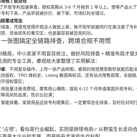
布局晚了就没戏
 取消了外观专利加速审查，授权周期从 3-6 个月拖到 1 年以上。想等产品火
等专利下来，产品早就被抄烂、被下架，市场红利全错过。
动踩雷成常态
权排查，凭感觉觉得外观没人做就上架，殊不知早就被同行在美注册了专
封禁、资金损失的重灾区，也是最容易被忽视的坑。
：一张图搞定全链路排查，跨境合规不用慌
利格局，中小卖家不用盲目抢注，做好风险排查 + 精准布局才是
检测的专业工具，睿观给大家整理了实用解法：
排查
：不用复杂操作，上传一张产品样图，睿观的视觉模型数秒就能匹配
版权、TRO 维权史、Listing 敏感商标词，还有站点限售政策，全链
避开侵权雷区；
不用批量注册浪费钱，聚焦核心爆款，提前 6-12 个月申请美国外观专利，
居等高风险品类，性价比拉满；
：智能穿戴、家居用品这些专利密集区，一定要常态化排查，及时应对同
家 “占领”，看似是行业崛起，实则是
跨境电商
从野蛮生长走向
不再是大企业的专属，而是所有卖家的生存标配。