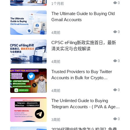
0
1个月前
The Ultimate Guide to Buying Old
Gmail Accounts
0
4周前
CPSC eFiling新政实施首日，最新
清关实况与合规解读
0
4周前
Trusted Providers to Buy Twitter
Accounts in Bulk for Crypto
Marketing
0
4周前
The Unlimted Guide to Buying
Telegram Accounts - ( PVA & Aged
)
0
3周前
2026代理IP纯净度怎么检测？免费