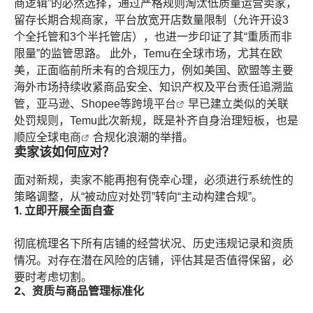
商逻辑”的必然选择，通过严格规则淘汰低质量运营卖家，
留存长期合规商家，平台放宽开店数量限制（允许开设3
个全托管和3个半托管店），也进一步印证了其“重质而非
限量”的监管思路。 此外，Temu在全球市场，尤其在欧
美，正面临前所未有的合规压力，例如美国、欧盟等主要
海外市场持续收紧商品安全、知识产权及平台责任追溯监
管，亚马逊、Shopee等
跨境平台
早已建立类似的关联
处罚规则，Temu此次新规，既是补齐自身治理短板，也是
顺应全球
电商
合规化浪潮的举措。
卖家该如何应对？
面对新规，卖家不能再抱有侥幸心理，必须进行系统性的
策略调整，从“被动应对处罚”转向“主动构建合规”。
1. 立即开展全面自查
彻底梳理名下所有店铺的经营状况、历史违规记录和资质
情况。对存在潜在风险的店铺，评估其是否值得保留，必
要时考虑切割。
2、资质与商品管理标准化