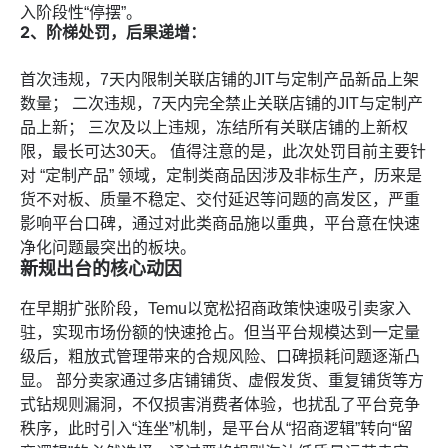
入阶段性“停摆”。
2、阶梯处罚，后果递增：
首次违规，7天内限制关联店铺的JIT与定制产品新品上架
数量； 二次违规，7天内完全禁止关联店铺的JIT与定制产
品上新； 三次及以上违规，冻结所有关联店铺的上新权
限，最长可达30天。 值得注意的是，此次处罚目前主要针
对 “定制产品” 领域，定制类商品因涉及非标生产，历来是
货不对板、质量不稳定、交付延迟等问题的高发区，严重
影响平台口碑，通过对此类商品施以重典，平台意在快速
净化问题最突出的板块。
新规出台的核心动因
在早期扩张阶段，Temu以宽松招商政策快速吸引卖家入
驻，实现市场份额的快速抢占。但当平台规模达到一定量
级后，粗放式管理带来的合规风险、口碑损耗问题逐渐凸
显。 部分卖家通过多店铺铺货、虚假发货、重复铺货等方
式钻规则漏洞，不仅损害消费者体验，也扰乱了平台竞争
秩序，此时引入“连坐”机制，是平台从“招商逻辑”转向“留