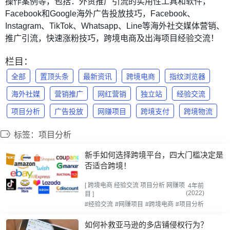
操作案例等，包括：外贸推广引流的实用性工具和软件，
Facebook和Google海外广告投放技巧，Facebook、
Instagram、TikTok、Whatsapp、Line等海外社交媒体营销、
推广引流，快速涨粉技巧，跨境电商及出海项目经验交流！
栏目：
全部
置顶头条
最新资讯
跨境电商
指纹浏览器
海外社媒
营销推广
网红营销
独立站
经验交流
项目分析
广告投放
网赚项目
跨境支付
跨境物流
标签：项目分析
新手如何选择跨境平台，四大门槛决定是
否适合跨境！
[
跨境电商
经验交流
项目分析
网赚项
4年前
(2022)
目
]
#经验交流
#网赚项目
#跨境电商
#项目分析
如何补救亚马逊的多店铺侵权行为？