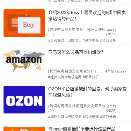
#广告投放
#经验交流
#跨境电商
#项目分析
介绍2022年Etsy上最受欢迎的5类中国卖
家热销的产品！
[
跨境电商
经验交流
项目分析
网赚项
4年前
(2022)
目
]
#经验交流
#网赚项目
#跨境电商
#项目分析
亚马逊怎么选品可以出爆款？
[
跨境电商
经验交流
项目分析
]
4年前 (2022)
#经验交流
#跨境电商
#项目分析
OZON平台店铺被封的因素，帮助卖家提
前规避风险！
[
跨境电商
海外社媒
经验交流
项目分
4年前
(2022)
析
]
#海外社媒
#经验交流
#跨境电商
#项目分析
Shoppe商家最好不要选择这些产品