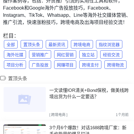
操作案例等，包括：外贸推广引流的实用性工具和软件，
Facebook和Google海外广告投放技巧，Facebook、
Instagram、TikTok、Whatsapp、Line等海外社交媒体营销、
推广引流，快速涨粉技巧，跨境电商及出海项目经验交流！
栏目：
全部
置顶头条
最新资讯
跨境电商
指纹浏览器
海外社媒
营销推广
网红营销
独立站
经验交流
项目分析
广告投放
网赚项目
跨境支付
跨境物流
置顶头条
一文读懂IOR清关+Bond保税，做美线跨
境出货为什么一定要选？
[
跨境电商
]
1个月前
3个月6个爆款！对话1688跨境厂家：新
手也能用的爆品打法