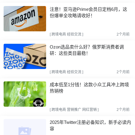
注意！亚马逊Prime会员日定档6月，这
份爆单全攻略请收好！
[
跨境电商
经验交流
]
2个月前
Ozon选品卖什么好？俄罗斯消费者调
研：这些类目最稳！
[
跨境电商
经验交流
]
2个月前
成本低至1分钱！这款小众工具冲上跨境
热销榜
[
跨境电商
营销推广
网红营销
]
2个月前
2025年Twitter注册必备知识，新手必读内
容