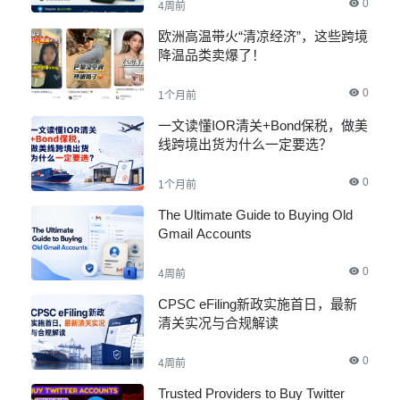
0
4周前
欧洲高温带火“清凉经济”，这些跨境
降温品类卖爆了！
0
1个月前
一文读懂IOR清关+Bond保税，做美
线跨境出货为什么一定要选？
0
1个月前
The Ultimate Guide to Buying Old
Gmail Accounts
0
4周前
CPSC eFiling新政实施首日，最新
清关实况与合规解读
0
4周前
Trusted Providers to Buy Twitter