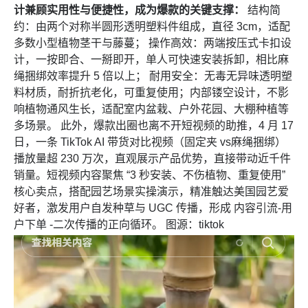
计兼顾实用性与便捷性，成为爆款的关键支撑：
结构简
约：由两个对称半圆形透明塑料件组成，直径 3cm，适配
多数小型植物茎干与藤蔓； 操作高效：两端按压式卡扣设
计，一按即合、一掰即开，单人可快速安装拆卸，相比麻
绳捆绑效率提升 5 倍以上； 耐用安全：无毒无异味透明塑
料材质，耐折抗老化，可重复使用；内部镂空设计，不影
响植物通风生长，适配室内盆栽、户外花园、大棚种植等
多场景。 此外，爆款出圈也离不开短视频的助推，4 月 17
日，一条 TikTok AI 带货对比视频（固定夹 vs麻绳捆绑）
播放量超 230 万次，直观展示产品优势，直接带动近千件
销量。短视频内容聚焦 “3 秒安装、不伤植物、重复使用”
核心卖点，搭配园艺场景实操演示，精准触达美国园艺爱
好者，激发用户自发种草与 UGC 传播，形成 内容引流-用
户下单 -二次传播的正向循环。 图源：tiktok