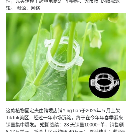
性，完美诠释了
跨境电商
“小物件、大市场” 的爆款逻
辑。 图源：网络
这款植物固定夹由跨境店铺YingTian于2025年 5 月上架
TikTok美区，经过一年市场沉淀，终于在今年年春季迎来
销量集中爆发。 短期战绩：28 天销量10000+单，销售额
8.17万美元，折合人民币约55.49万元； 累计热度：截至5