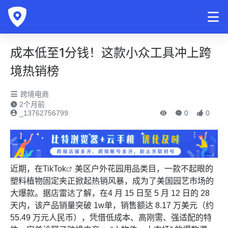
成本低至1分钱！这款小众工具冲上跨
境热销榜
跨境电商
2个月前
_13762756799
0
0
近期，在
TikTok
美区户外花园用品类目，一款不起眼的
塑料植物固定夹正掀起热销风暴，成为了美国园艺市场的
大爆款。据
店雷达
了解，在4 月 15 日至 5 月 12 日的 28
天内，该产品销量突破 1w单，销售额达 8.17 万美元（约
55.49 万元人民币），凭借低成本、高刚需、强适配的特