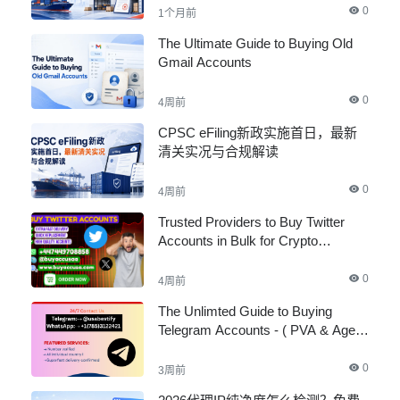
0
1个月前
The Ultimate Guide to Buying Old
Gmail Accounts
0
4周前
CPSC eFiling新政实施首日，最新
清关实况与合规解读
0
4周前
Trusted Providers to Buy Twitter
Accounts in Bulk for Crypto
Marketing
0
4周前
The Unlimted Guide to Buying
Telegram Accounts - ( PVA & Aged
)
0
3周前