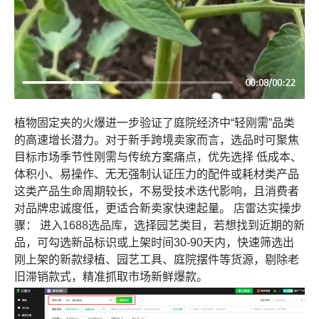
植物固定夹的火爆进一步验证了庭院经济中“轻刚需”品类
的高速增长潜力。对于新手跨境卖家而言，选品时可聚焦
目标市场季节性刚需与传统方案痛点，优先选择 低成本、
体积小、易操作、无无强制认证压力的配件或耗材类产品
这类产品生命周期较长，不易受技术迭代影响，且消费者
对品牌忠诚度低，更适合新卖家快速起量。
店雷达
实操步
骤： 进入
1688选品库
，选择园艺类目，若想找到近期的新
品，可勾选新品标识或上架时间30-90天内，快速筛选出
刚上架的新款绿植、园艺工具、庭院摆件等货源，剔除老
旧滞销款式，精准抓取市场新鲜爆款。