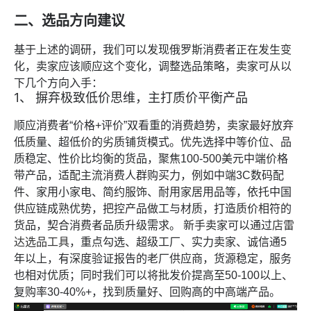
二、选品方向建议
基于上述的调研，我们可以发现俄罗斯消费者正在发生变
化，卖家应该顺应这个变化，调整选品策略，卖家可从以
下几个方向入手：
1、 摒弃极致低价思维，主打质价平衡产品
顺应消费者“价格+评价”双看重的消费趋势，卖家最好放弃
低质量、超低价的劣质铺货模式。优先选择中等价位、品
质稳定、性价比均衡的货品，聚焦100-500美元中端价格
带产品，适配主流消费人群购买力，例如中端3C数码配
件、家用小家电、简约服饰、耐用家居用品等，依托中国
供应链成熟优势，把控产品做工与材质，打造质价相符的
货品，契合消费者品质升级需求。 新手卖家可以通过
店雷
达选品工具
，重点勾选、超级工厂、实力卖家、诚信通5
年以上，有深度验证报告的老厂供应商，货源稳定，服务
也相对优质；同时我们可以将批发价提高至50-100以上、
复购率30-40%+，找到质量好、回购高的中高端产品。