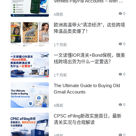
Verified PayPal Accounts – With All
Documents
0
4周前
欧洲高温带火“清凉经济”，这些跨境
降温品类卖爆了！
0
1个月前
一文读懂IOR清关+Bond保税，做美
线跨境出货为什么一定要选？
0
1个月前
The Ultimate Guide to Buying Old
Gmail Accounts
0
4周前
CPSC eFiling新政实施首日，最新
清关实况与合规解读
0