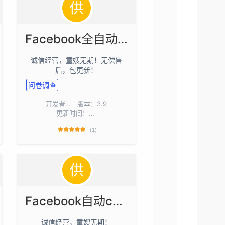
Facebook全自动私域引流脚本【矩阵引流/截流】
诚信经营，童嫂无期！无偿售
后，包更新！
问卷调查
开发者：
ha1234ggg
版本：3.9
更新时间：2026-07-25
(1)
Facebook自动cK号
诚信经营，童嫂无期！