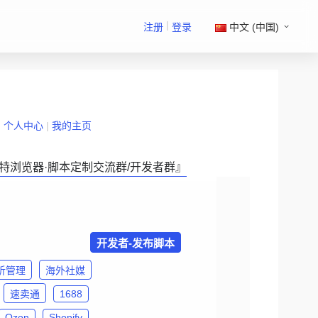
|
注册
登录
中文 (中国)
|
个人中心
|
我的主页
特浏览器·脚本定制交流群/开发者群』
开发者-发布脚本
析管理
海外社媒
速卖通
1688
Ozon
Shopify