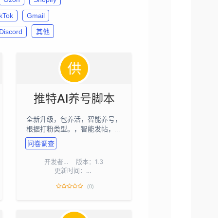
ikTok
Gmail
Discord
其他
推特AI养号脚本
全新升级，包养活，智能养号，
根据打粉类型。，智能发帖，智
能评论，留言，回复，包含智能
问卷调查
聊天私信
开发者：
jdbmeng
版本：1.3
更新时间：2026-08-05
(0)