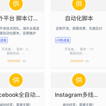
海外平台 脚本订制 采集/顶贴/转贴/私信群发等
自动化脚本
开发技术团队，海外全渠道
定制开发，按需收费，先做后付
媒自动化脚本，定期维护
调查
问卷调查
开发者：
全定制
版本：2.98
开发者：
jxw222
版本：1.0
更新时间：2026-08-04
更新时间：2026-07-28
(0)
(0)
Facebook全自动注册账号 4.8版本【邮箱注册】
Instagram多线程全自动私域引流工具【引流/截流】
诚信经营，童嫂无期！
诚信经营，童嫂无期！