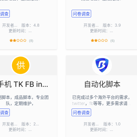
调查
问卷调查
开发者：
网名工作室
版本：4.8
开发者：
网名工作室
版本：3.9
更新时间：2026-07-25
更新时间：2026-07-23
(8)
(6)
云手机 TK FB ins 自动化脚本，采集，群发，顶贴
自动化脚本
制脚本，成品脚本，专业团
已完成过多个海外平台的需求，
队，定期维护，
twitter，fb等等，更多需求请联
系微信
调查
问卷调查
开发者：
全定制
版本：2.98
开发者：
stephen
版本：1.0
更新时间：2026-06-23
更新时间：2026-06-22