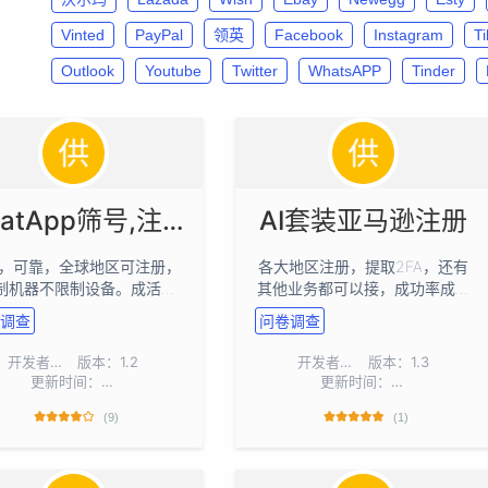
Vinted
PayPal
领英
Facebook
Instagram
T
Outlook
Youtube
Twitter
WhatsAPP
Tinder
whatApp筛号,注册+养号
AI套装亚马逊注册
，可靠，全球地区可注册，
各大地区注册，提取2FA，还有
制机器不限制设备。成活率7
其他业务都可以接，成功率成活
右，需要对接接码平台或者
率高的吓人
调查
问卷调查
用链接提取手机号，都行
开发者：
jdbmeng
版本：1.2
开发者：
jdbmeng
版本：1.3
更新时间：2026-08-05
更新时间：2026-08-05
(9)
(1)