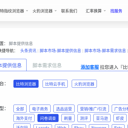
特指纹浏览器
火豹浏览器
联系我们
汇率换算
找服务
位置：
脚本提供信息
快捷导航：
头条资讯
|
脚本市场-脚本提供信息
|
脚本市场-脚本需求信息
本提供信息
脚本需求信息
添加客服
拉您进入『比
台：
比特浏览器
比特云手机
火豹浏览器
型：
全部
电子商务
选品运营
营销/推广/引流
广告分
海外支付
问卷调查
刷量
测评
亚马逊
虾皮
沃尔玛
Lazada
Wish
Ebay
Newegg
Esty