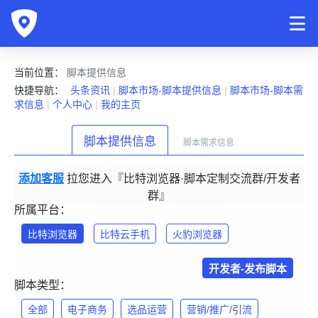
当前位置：
脚本提供信息
快捷导航：
头条资讯
|
脚本市场-脚本提供信息
|
脚本市场-脚本需
求信息
|
个人中心
|
我的主页
脚本提供信息
脚本需求信息
添加客服
拉您进入『比特浏览器·脚本定制交流群/开发者
群』
所属平台：
比特浏览器
比特云手机
火豹浏览器
开发者-发布脚本
脚本类型：
全部
电子商务
选品运营
营销/推广/引流