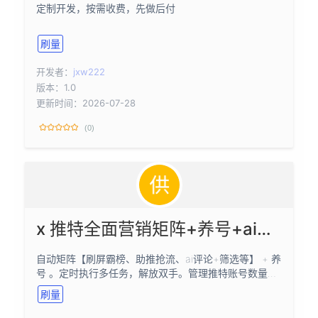
定制开发，按需收费，先做后付
刷量
开发者：
jxw222
版本：1.0
更新时间：2026-07-28
(0)
x 推特全面营销矩阵+养号+ai评论
自动矩阵【刷屏霸榜、助推抢流、ai评论+筛选等】 + 养
号 。定时执行多任务，解放双手。管理推特账号数量无
上限。评分低是同行竞争被刷1星，说明确实好用，欢迎
刷量
咨询