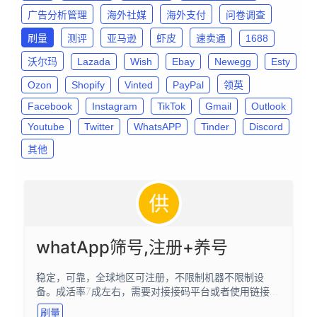
广告分析管理
海外社媒
海外支付
问卷调查
刷量
测评
亚马逊
虾皮
速卖通
1688
沃尔玛
Lazada
Wish
Ebay
Newegg
Esty
Ozon
Shopify
Vinted
PayPal
领英
Facebook
Instagram
TikTok
Gmail
Outlook
Youtube
Twitter
WhatsAPP
Tinder
Discord
其他
whatApp筛号,注册+养号
稳定，可靠，全球地区可注册，不限制机器不限制设
备。成活率7成左右，需要对接接码平台或者使用链接提
取手机号，都行
刷量