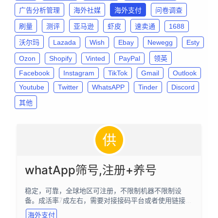
广告分析管理
海外社媒
海外支付
问卷调查
刷量
测评
亚马逊
虾皮
速卖通
1688
沃尔玛
Lazada
Wish
Ebay
Newegg
Esty
Ozon
Shopify
Vinted
PayPal
领英
Facebook
Instagram
TikTok
Gmail
Outlook
Youtube
Twitter
WhatsAPP
Tinder
Discord
其他
whatApp筛号,注册+养号
稳定，可靠，全球地区可注册，不限制机器不限制设
备。成活率7成左右，需要对接接码平台或者使用链接提
取手机号，都行
海外支付