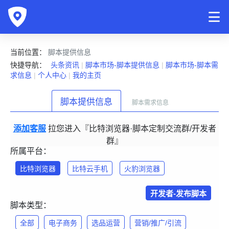
当前位置：
脚本提供信息
快捷导航：
头条资讯
|
脚本市场-脚本提供信息
|
脚本市场-脚本需
求信息
|
个人中心
|
我的主页
脚本提供信息
脚本需求信息
添加客服
拉您进入『比特浏览器·脚本定制交流群/开发者
群』
所属平台：
比特浏览器
比特云手机
火豹浏览器
开发者-发布脚本
脚本类型：
全部
电子商务
选品运营
营销/推广/引流