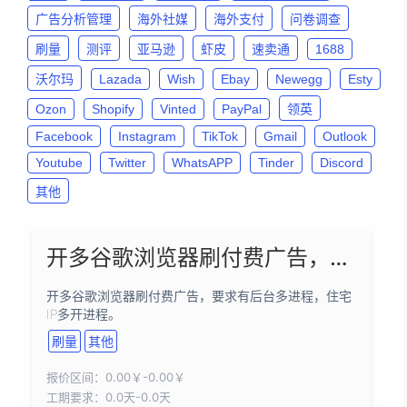
广告分析管理
海外社媒
海外支付
问卷调查
刷量
测评
亚马逊
虾皮
速卖通
1688
沃尔玛
Lazada
Wish
Ebay
Newegg
Esty
Ozon
Shopify
Vinted
PayPal
领英
Facebook
Instagram
TikTok
Gmail
Outlook
Youtube
Twitter
WhatsAPP
Tinder
Discord
其他
开多谷歌浏览器刷付费广告，要求有后台多进程，住宅IP多开进程
开多谷歌浏览器刷付费广告，要求有后台多进程，住宅
IP多开进程。
刷量
其他
报价区间：0.00￥-0.00￥
工期要求：0.0天-0.0天