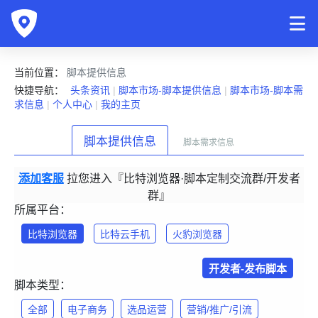
当前位置：
脚本提供信息
快捷导航：
头条资讯
|
脚本市场-脚本提供信息
|
脚本市场-脚本需
求信息
|
个人中心
|
我的主页
脚本提供信息
脚本需求信息
添加客服
拉您进入『比特浏览器·脚本定制交流群/开发者
群』
所属平台：
比特浏览器
比特云手机
火豹浏览器
开发者-发布脚本
脚本类型：
全部
电子商务
选品运营
营销/推广/引流