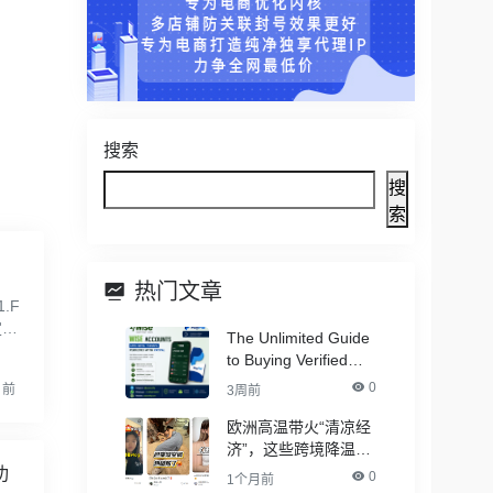
搜索
搜
索
热门文章
.F
定临
The Unlimited Guide
e
to Buying Verified
PayPal Accounts –
0
月前
3周前
With All Documents
欧洲高温带火“清凉经
济”，这些跨境降温品
类卖爆了！
功
0
1个月前