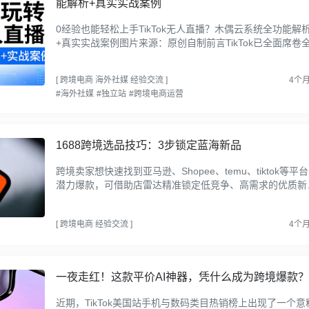
能解析+真实实战案例
0经验也能轻松上手TikTok无人直播？木偶云系统全功能解
+真实实战案例图片来源：原创自制前言TikTok已全面席卷
电商与内容领域，直播带货早已成为跨境变现的核心风口，
多账...
[
跨境电商
海外社媒
经验交流
]
4个
#海外社媒
#独立站
#跨境电商运营
1688跨境选品技巧：3步锁定蓝海新品
跨境卖家想快速找到亚马逊、Shopee、temu、tiktok等平
潜力爆款，可借助店雷达精准锁定低竞争、高需求的优质新
品，以下是实操步骤，建议收藏~第一步，打开1688AI新品
先选定目...
[
跨境电商
经验交流
]
4个
一夜走红！这款平价AI神器，凭什么成为跨境爆款？
近期，TikTok美国站手机与数码类目热销榜上出现了一个意