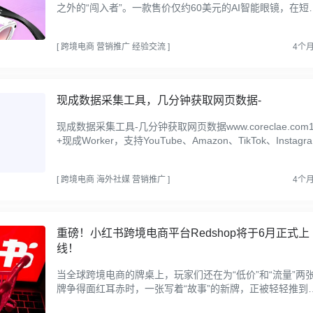
之外的“闯入者”。一款售价仅约60美元的AI智能眼镜，在短
一周内卖出4069单，达成GMV23.45万美元（折合人民币约
0万元）...
[
跨境电商
营销推广
经验交流
]
4个
现成数据采集工具，几分钟获取网页数据-
现成数据采集工具-几分钟获取网页数据www.coreclae.com1
+现成Worker，支持YouTube、Amazon、TikTok、Instagra
m、LinkedIn等平台。无需编程，自助式采集：选择特定脚
输入你想要...
[
跨境电商
海外社媒
营销推广
]
4个
重磅！小红书跨境电商平台Redshop将于6月正式上
线！
当全球跨境电商的牌桌上，玩家们还在为“低价”和“流量”两
牌争得面红耳赤时，一张写着“故事”的新牌，正被轻轻推到
面中央。4月13日，小红书正式对外宣布，旗下独立出海跨