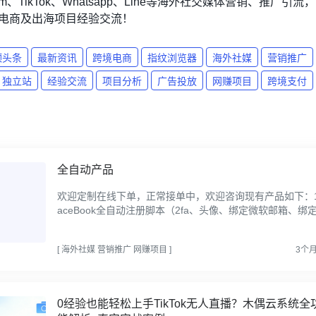
agram、TikTok、Whatsapp、Line等海外社交媒体营销、推广引流，
电商及出海项目经验交流！
顶头条
最新资讯
跨境电商
指纹浏览器
海外社媒
营销推广
独立站
经验交流
项目分析
广告投放
网赚项目
跨境支付
全自动产品
​​欢迎定制在线下单，正常接单中，欢迎咨询现有产品如下：1
aceBook全自动注册脚本（2fa、头像、绑定微软邮箱、绑
时邮箱、多功能私信引流、精确添加好友、养号功能）2.Fac
Bo...
[
海外社媒
营销推广
网赚项目
]
3个
0经验也能轻松上手TikTok无人直播？木偶云系统全