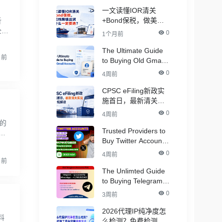
一文读懂IOR清关
+Bond保税，做美线
析
跨境出货为什么一定
全球
0
1个月前
要选？
但
The Ultimate Guide
月前
to Buying Old Gmail
Accounts
0
4周前
CPSC eFiling新政实
施首日，最新清关实
况与合规解读
0
4周前
台的
Trusted Providers to
Buy Twitter Accounts
，
in Bulk for Crypto
0
4周前
Marketing
月前
The Unlimted Guide
to Buying Telegram
Accounts - ( PVA &
0
3周前
Aged )
2026代理IP纯净度怎
料
么检测？免费检测工