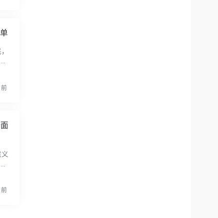
清单
民，
新
月前
全面
意义
出
境
月前