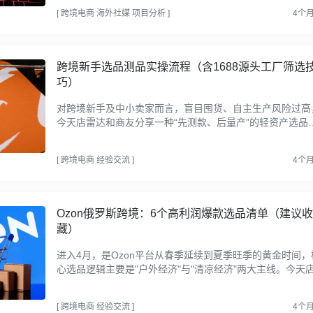
平台...
[
跨境电商
海外社媒
项目分析
]
4个
跨境新手选品测品实操流程（含1688源头工厂筛选
巧）
对跨境新手及中小卖家而言，盲目囤货、自主生产风险过高
今天店雷达和商友分享一种“先测款、后量产”的轻资产选品
路，希望大家能得到灵感。首先我们可以先从1688上找款（
88是...
[
跨境电商
经验交流
]
4个
Ozon俄罗斯跨境：6个高利润爆款选品清单（建议收
藏）
进入4月，是Ozon平台从春季延续到夏季旺季的黄金时间，
心选品逻辑主要是"户外经济"与"清凉经济"两大主线。今天
达为卖家们梳理了第二季度的热销品类以及选品方向，可做
考~1...
[
跨境电商
经验交流
]
4个