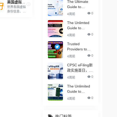
The Ultimate
美国虚拟信息生成
Guide to
世界各国虚拟
身份信息、地
Buying Old
0
4周前
址、信用卡生
Gmail Accounts
成
The Unlimted
Guide to
Buying
0
4周前
Telegram
Accounts - (
Trusted
PVA & Aged )
Providers to
Buy Twitter
0
4周前
Accounts in
Bulk for Crypto
CPSC eFiling新
Marketing
政实施首日，最
新清关实况与合
0
4周前
规解读
The Unlimited
Guide to
Buying Verified
0
4周前
PayPal
Accounts –
With All
热门标签