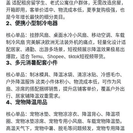
盖 适配租房留学生、老式公寓住户群体，无需改造房屋，
开箱即用，客单价适中、物流成本低，夏季复购极强，也
是今年增长最快的细分类目。
2
、
便携小型制冷电器
核心单品：挂脖风扇、桌面水冷小风扇、移动空调、车载
制冷风扇 完美解决欧洲无法装外机的痛点，轻量化设计适
配居家、通勤、出游多场景，短视频展示降温效果极易出
爆款，适合 Temu、Shopee、tiktok短视频带货。
3
、
多元消暑配套小件
核心单品：制冰模具、降温冰袋、清凉冰贴、冷感毛巾、
户外降温服饰 这类小件体积小、物流成本低，可作为风
扇、凉席的搭配捆绑销售，提升店铺客单价，覆盖户外出
行、居家辅降温双重需求。
4、宠物降温用品
核心单品：宠物冰垫、宠物凉凉衣、降温背心、降温项
圈、宠物冰垫凉席、宠物专用小风扇、车载宠物降温垫。
高温天气下，宠物中暑、脱毛等问题频发，宠物专用降温