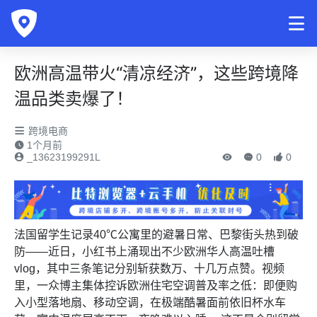
欧洲高温带火“清凉经济”，这些跨境降
温品类卖爆了！
跨境电商
1个月前
_13623199291L
0
0
法国留学生记录40℃公寓里的避暑日常、巴黎街头热到破
防——近日，小红书上涌现出不少欧洲华人高温吐槽
vlog，其中三条笔记分别斩获数万、十几万点赞。视频
里，一众博主集体控诉欧洲住宅空调普及率之低：即便购
入小型落地扇、移动空调，在极端酷暑面前依旧杯水车