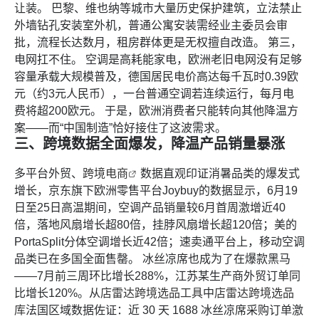
让装。 巴黎、维也纳等城市大量历史保护建筑，立法禁止
外墙钻孔安装室外机，普通公寓安装需经业主委员会审
批，流程长达数月，租房群体更是无权擅自改造。 第三，
电网扛不住。 空调是高耗能家电，欧洲老旧电网没有足够
容量承载大规模普及，德国居民电价高达每千瓦时0.39欧
元（约3元人民币），一台普通空调若连续运行，每月电
费将超200欧元。 于是，欧洲消费者只能转向其他降温方
案——而“中国制造”恰好接住了这波需求。
三、跨境数据全面爆发，降温产品销量暴涨
多平台外贸、
跨境电商
数据直观印证消暑品类的爆发式
增长，京东旗下欧洲零售平台Joybuy的数据显示，6月19
日至25日高温期间，空调产品销量较6月首周激增近40
倍，落地风扇增长超80倍，挂脖风扇增长超120倍；美的
PortaSplit分体空调增长近42倍；速卖通平台上，移动空调
品类已在多国全面售罄。 冰丝凉席也成为了在爆款黑马
——7月前三周环比增长288%，江苏某生产商外贸订单同
比增长120%。从
店雷达跨境选品工具
中
店雷达跨境选品
库
法国区域数据佐证：近 30 天 1688 冰丝凉席采购订单激