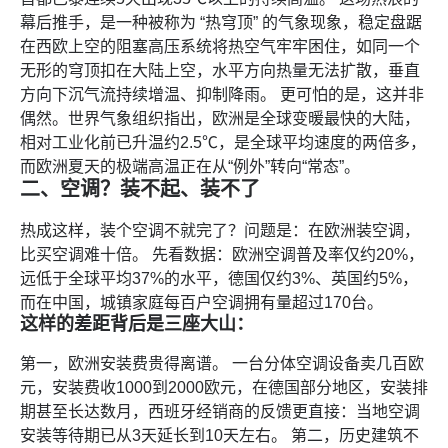
幕后推手，是一种被称为 “热穹顶” 的气象现象，稳定盘踞
在西欧上空的阻塞高压系统将热空气牢牢困住，如同一个
无形的穹顶扣在大陆上空，水平方向热量无法扩散，垂直
方向下沉气流持续增温、抑制降雨。 更可怕的是，这并非
偶然。世界气象组织指出，欧洲是全球变暖最快的大陆，
相对工业化前已升温约2.5℃，是全球平均速度的两倍多，
而欧洲夏天的极端高温正在从“例外”转向“常态”。
二、空调？装不起、装不了
热成这样，装个空调不就完了？问题是：在欧洲装空调，
比买空调难十倍。 先看数据：欧洲空调普及率仅约20%，
远低于全球平均37%的水平，德国仅约3%、英国约5%，
而在中国，城镇家庭每百户空调拥有量超过170台。
这样的差距背后是三座大山：
第一，欧洲安装费贵得离谱。 一台分体空调设备卖几百欧
元，安装费收1000到2000欧元，在德国部分地区，安装排
期甚至长达数月，西班牙经销商的反馈更直接：当地空调
安装等待期已从3天延长到10天左右。 第二，历史建筑不