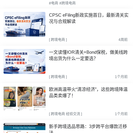
#电商
#跨境电商
CPSC eFiling新政实施首日，最新清关实
况与合规解读
[
跨境电商
]
4周前
一文读懂IOR清关+Bond保税，做美线跨
境出货为什么一定要选？
[
跨境电商
]
1个月前
欧洲高温带火“清凉经济”，这些跨境降温
品类卖爆了！
[
跨境电商
经验交流
]
1个月前
新手跨境选品思路：3步跨平台爆款迁移
法