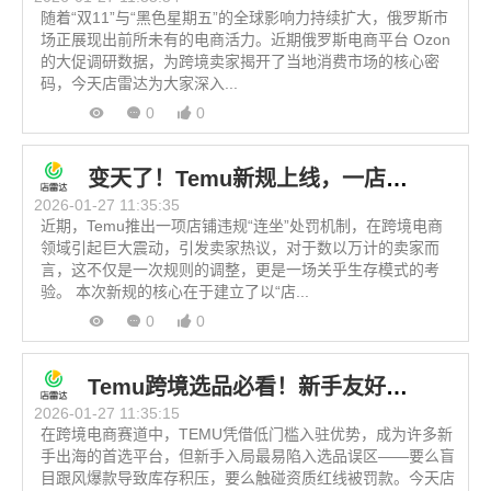
随着“双11”与“黑色星期五”的全球影响力持续扩大，俄罗斯市
场正展现出前所未有的电商活力。近期俄罗斯电商平台 Ozon
的大促调研数据，为跨境卖家揭开了当地消费市场的核心密
码，今天店雷达为大家深入...
0
0
变天了！Temu新规上线，一店违规全店 “连坐”！
2026-01-27 11:35:35
近期，Temu推出一项店铺违规“连坐”处罚机制，在跨境电商
领域引起巨大震动，引发卖家热议，对于数以万计的卖家而
言，这不仅是一次规则的调整，更是一场关乎生存模式的考
验。 本次新规的核心在于建立了以“店...
0
0
Temu跨境选品必看！新手友好的8个低门槛类目
2026-01-27 11:35:15
在跨境电商赛道中，TEMU凭借低门槛入驻优势，成为许多新
手出海的首选平台，但新手入局最易陷入选品误区——要么盲
目跟风爆款导致库存积压，要么触碰资质红线被罚款。今天店