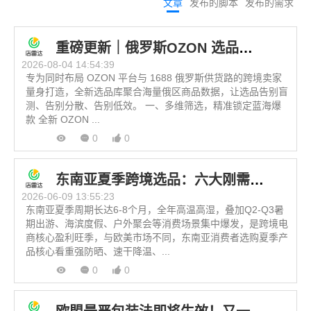
文章
发布的脚本
发布的需求
重磅更新｜俄罗斯OZON 选品库全新上线！
2026-08-04 14:54:39
专为同时布局 OZON 平台与 1688 俄罗斯供货路的跨境卖家
量身打造，全新选品库聚合海量俄区商品数据，让选品告别盲
测、告别分散、告别低效。 一、多维筛选，精准锁定蓝海爆
款 全新 OZON ...
0
0
东南亚夏季跨境选品：六大刚需热销品类盘点
2026-06-09 13:55:23
东南亚夏季周期长达6-8个月，全年高温高湿，叠加Q2-Q3暑
期出游、海滨度假、户外聚会等消费场景集中爆发，是跨境电
商核心盈利旺季，与欧美市场不同，东南亚消费者选购夏季产
品核心看重强防晒、速干降温、...
0
0