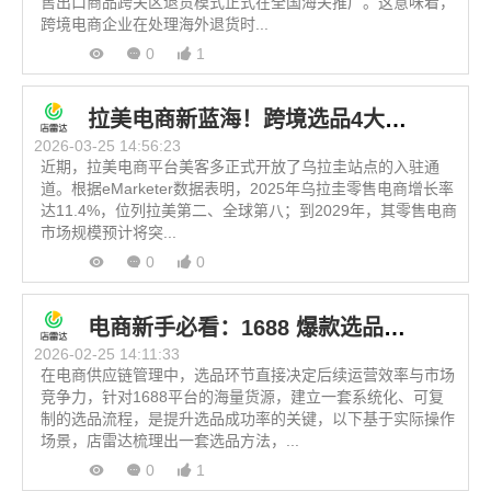
售出口商品跨关区退货模式正式在全国海关推广。这意味着，
跨境电商企业在处理海外退货时...
0
1
拉美电商新蓝海！跨境选品4大高潜力赛道推荐
2026-03-25 14:56:23
近期，拉美电商平台美客多正式开放了乌拉圭站点的入驻通
道。根据eMarketer数据表明，2025年乌拉圭零售电商增长率
达11.4%，位列拉美第二、全球第八；到2029年，其零售电商
市场规模预计将突...
0
0
电商新手必看：1688 爆款选品四步法，少走90%弯路！
2026-02-25 14:11:33
在电商供应链管理中，选品环节直接决定后续运营效率与市场
竞争力，针对1688平台的海量货源，建立一套系统化、可复
制的选品流程，是提升选品成功率的关键，以下基于实际操作
场景，店雷达梳理出一套选品方法，...
0
1