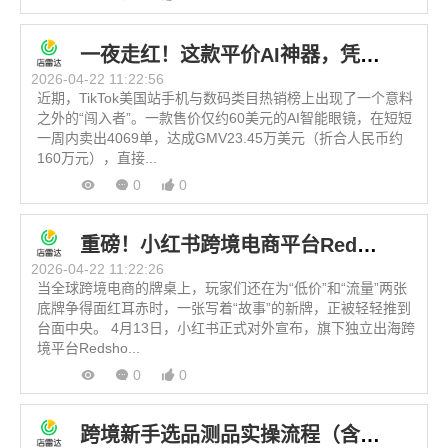
一夜走红！这款平价AI神器，凭什么成为跨境爆款？
2026-04-22 11:22:56
近期，TikTok美国站手机与数码类目热销榜上出现了一个意料
之外的“闯入者”。一款售价仅约60美元的AI智能眼镜，在短短
一周内卖出4069单，达成GMV23.45万美元（折合人民币约
160万元），直接...
0
0
重磅！小红书跨境电商平台Redshop将于6月正式上线！
2026-04-22 11:22:26
当全球跨境电商的牌桌上，玩家们还在为“低价”和“流量”两张
底牌争得面红耳赤时，一张写着“故事”的新牌，正被轻轻推到
台面中央。 4月13日，小红书正式对外宣布，旗下独立出海跨
境平台Redsho...
0
0
跨境新手选品测品实操流程（含1688源头工厂筛选技巧）