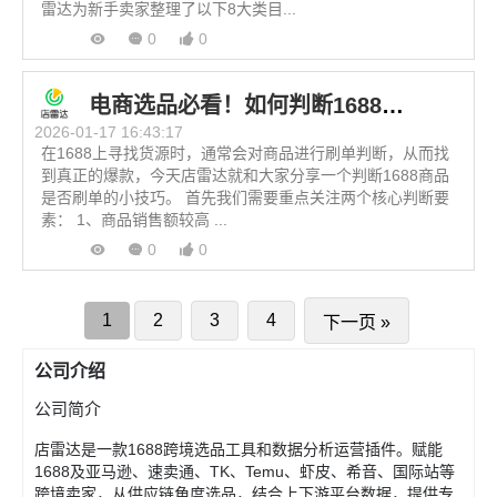
雷达为新手卖家整理了以下8大类目...
0
0
电商选品必看！如何判断1688商品是否刷单？
2026-01-17 16:43:17
在1688上寻找货源时，通常会对商品进行刷单判断，从而找
到真正的爆款，今天店雷达就和大家分享一个判断1688商品
是否刷单的小技巧。 首先我们需要重点关注两个核心判断要
素： 1、商品销售额较高 ...
0
0
1
2
3
4
下一页 »
公司介绍
公司简介
店雷达是一款1688跨境选品工具和数据分析运营插件。赋能
1688及亚马逊、速卖通、TK、Temu、虾皮、希音、国际站等
跨境卖家，从供应链角度选品，结合上下游平台数据，提供专