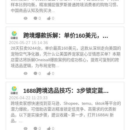
样本比例均衡，精准捕捉俄罗斯普通跨境消费者的购物习惯、
中国商品认知及购买决...
0
0
跨境爆款拆解：单价160美元，深圳卖家如何征服海外养宠家庭？
2026-05-27 15:14:36
28天狂卖9244台，单价最高160美元，这款从深圳走向美国的
宠物空气净化器，凭什么让美国养宠家庭心甘情愿买单？本期
店雷达将拆解Oneisall爆款案例的成功核心，提炼可复制的跨
境选品逻辑，为布局宠物...
0
0
1688跨境选品技巧：3步锁定蓝海新品
2026-04-22 11:23:33
跨境卖家想快速找到亚马逊、Shopee、temu、tiktok等平台的
潜力爆款，可借助店雷达精准锁定低竞争、高需求的优质新
品，以下是实操步骤，建议收藏~ 第一步，打开1688AI 新
品，...
0
0