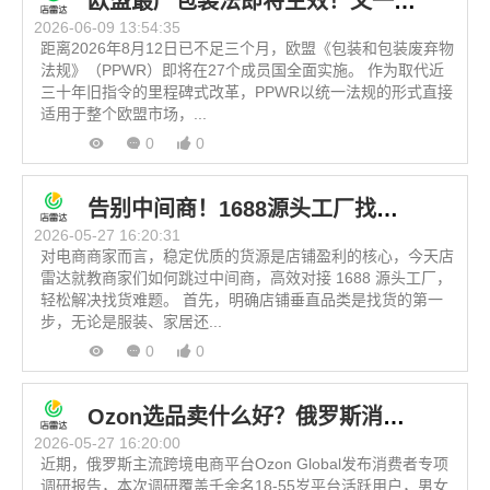
欧盟最严包装法即将生效！又一波跨境卖家面临出局
2026-06-09 13:54:35
距离2026年8月12日已不足三个月，欧盟《包装和包装废弃物
法规》（PPWR）即将在27个成员国全面实施。 作为取代近
三十年旧指令的里程碑式改革，PPWR以统一法规的形式直接
适用于整个欧盟市场，...
0
0
告别中间商！1688源头工厂找货技巧（跨境电商新手必看）
2026-05-27 16:20:31
对电商商家而言，稳定优质的货源是店铺盈利的核心，今天店
雷达就教商家们如何跳过中间商，高效对接 1688 源头工厂，
轻松解决找货难题。 首先，明确店铺垂直品类是找货的第一
步，无论是服装、家居还...
0
0
Ozon选品卖什么好？俄罗斯消费者调研：这些类目最稳！
2026-05-27 16:20:00
近期，俄罗斯主流跨境电商平台Ozon Global发布消费者专项
调研报告，本次调研覆盖千余名18-55岁平台活跃用户，男女