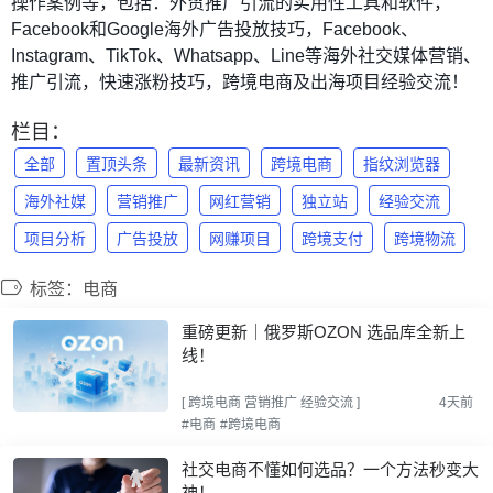
操作案例等，包括：外贸推广引流的实用性工具和软件，
Facebook和Google海外广告投放技巧，Facebook、
Instagram、TikTok、Whatsapp、Line等海外社交媒体营销、
推广引流，快速涨粉技巧，跨境电商及出海项目经验交流！
栏目：
全部
置顶头条
最新资讯
跨境电商
指纹浏览器
海外社媒
营销推广
网红营销
独立站
经验交流
项目分析
广告投放
网赚项目
跨境支付
跨境物流
标签：电商
重磅更新｜俄罗斯OZON 选品库全新上
线！
[
跨境电商
营销推广
经验交流
]
4天前
#电商
#跨境电商
社交电商不懂如何选品？一个方法秒变大
神！