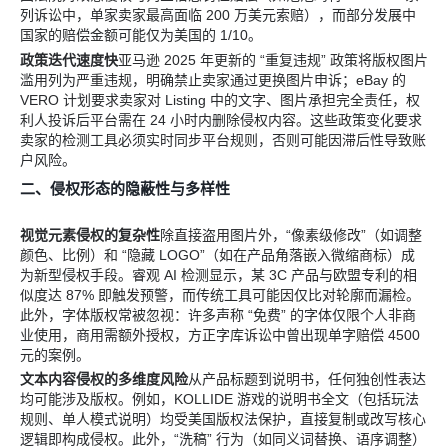
列诉讼中，单家卖家最高面临 200 万美元索赔），而部分发展中
国家的赔偿金额可能仅为美国的 1/10。
政策迭代速度快
亚马逊 2025 年更新的 “重复违规” 政策将版权图片
滥用列为严重违规，明确禁止卖家通过更换图片申诉；eBay 的
VERO 计划要求卖家对 Listing 中的文字、图片承担完全责任，权
利人投诉后平台需在 24 小时内删除侵权内容。这些政策变化要求
卖家的检测工具必须实时同步平台规则，否则可能因滞后性导致账
户风险。
二、侵权形态的隐蔽性与多样性
视觉元素侵权的复杂性
除直接盗用图片外，“像素级修改”（如调整
颜色、比例）和 “隐藏 LOGO”（如在产品角落嵌入微缩商标）成
为新型侵权手段。睿观 AI 检测显示，某 3C 产品与欧盟专利的相
似度达 87% 即触发预警，而传统工具可能因仅比对轮廓而漏检。
此外，字体版权常被忽视：许多声称 “免费” 的字体仅限个人非商
业使用，商用需额外授权，方正字库诉讼中曾出现单字赔偿 4500
元的案例。
文本内容侵权的多维度风险
从产品标题到说明书，任何独创性表达
均可能涉及版权。例如，KOLLIDE 游戏的说明书全文（包括玩法
规则、单人模式说明）均受美国版权法保护，直接复制或改写核心
逻辑即构成侵权。此外，“洗稿” 行为（如同义词替换、语序调整）