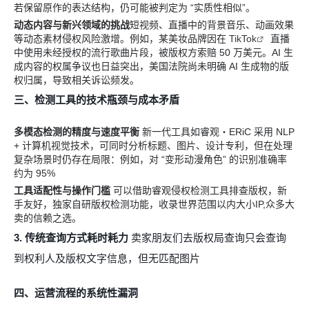
若保留原作的表达结构，仍可能被判定为 “实质性相似”。
动态内容与新兴领域的挑战
短视频、直播中的背景音乐、动画效果
等动态素材侵权风险激增。例如，某美妆品牌因在
TikTok
直播
中使用未经授权的流行歌曲片段，被版权方索赔 50 万美元。AI 生
成内容的权属争议也日益突出，美国法院尚未明确 AI 生成物的版
权归属，导致相关诉讼频发。
三、检测工具的技术瓶颈与成本矛盾
多模态检测的精度与速度平衡
新一代工具如睿观・ERiC 采用 NLP
+ 计算机视觉技术，可同时分析标题、图片、设计专利，但在处理
复杂场景时仍存在局限：例如，对 “变形动漫角色” 的识别准确率
约为 95%
工具适配性与操作门槛
可以借助睿观侵权检测工具排查版权，新
手友好，独家自研版权检测功能，收录世界范围以内大小IP,众多大
卖的信赖之选。
3. 传统查询方式耗时耗力
卖家朋友们去版权局查询只会查询
到权利人及版权文字信息，但无匹配图片
四、运营流程的系统性漏洞