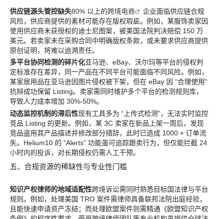
供应链源头管控缺失
80% 以上的
跨境电商
企业面临供应链合规
风险，供应商提供的素材可能存在版权瑕疵。例如，某服饰卖家因
使用供应商未获授权的迪士尼图案，被美国法院判决赔偿 150 万
美元。若卖家未在采购合同中明确版权条款，或未要求供应商提供
原创证明，将难以追溯责任。
多平台协同检测的碎片化
亚马逊、eBay、沃尔玛等平台的侵权判
定标准存在差异，同一产品在不同平台可能面临不同风险。例如，
某家居用品在亚马逊因图片侵权被下架，但在 eBay 因 “合理使用”
抗辩成功保留 Listing。卖家需同时维护多个平台的检测规则库，
导致人力成本增加 30%-50%。
动态监控机制的滞后性
现有工具多为 “上传式检测”，无法实时监控
竞品 Listing 的更新。例如，某 3C 卖家在新品上架一周后，发现
竞品盗用其产品描述并修改部分措辞，此时已造成 1000 + 订单流
失。Helium10 的 “Alerts” 功能虽可追踪跟卖行为，但仅能拦截 24
小时内的投诉，对长期侵权仍需人工干预。
五、合规资源的稀缺性与专业性门槛
知识产权律师的地域适配性
跨境诉讼需同时熟悉目标国法律与平台
规则。例如，处理美国 TRO 案件需律师具备联邦法院出庭经验，
且能快速申请资产冻结；而处理欧盟案件则需精通《欧盟知识产权
条例》的程序性要求。荣哥跨境律师团队等专业机构虽提供全球法