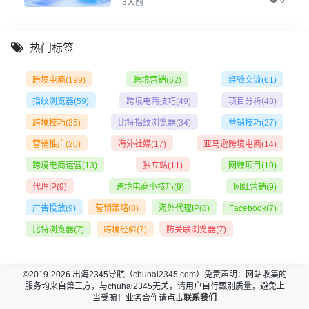
0
3天前
热门标签
跨境电商
(199)
跨境营销
(62)
经验交流
(61)
指纹浏览器
(59)
跨境电商技巧
(49)
项目分析
(48)
跨境技巧
(35)
比特指纹浏览器
(34)
营销技巧
(27)
营销推广
(20)
海外社媒
(17)
亚马逊跨境电商
(14)
跨境电商运营
(13)
独立站
(11)
网赚项目
(10)
代理IP
(9)
跨境电商小技巧
(9)
网红营销
(9)
广告投放
(9)
营销策略
(8)
海外代理IP
(8)
Facebook
(7)
比特浏览器
(7)
跨境经验
(7)
防关联浏览器
(7)
©2019-2026 出海2345导航（
chuhai2345.com
）免责声明：网站收集的
服务均来自第三方，与chuhai2345无关，请用户自行甄别质量，避免上
当受骗！业务合作请点击
联系我们