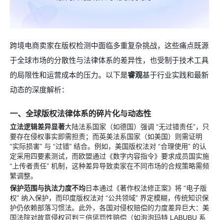
跨境电商卖家在版权检测中面临多重复杂挑战，这些痛点既源
于全球市场的分散性与法律体系的差异性，也受制于技术工具
的局限性和运营成本的压力。以下是
睿观
基于行业实践和最新
动态的深度解析：
一、全球版权法律体系的碎片化与动态性
立法逻辑差异显著
大陆法系国家（如德国）强调 “无过错责任”，只
要存在侵权事实即需担责；而英美法系国家（如美国）则需证明
“实际损害” 与 “过错” 结合。例如，美国版权法对 “合理使用” 的认
定采用四要素测试，而欧盟通过《数字内容指令》要求成员国实施
“上传者责任” 机制，这种差异导致卖家在不同市场的合规策略需频
繁调整。
保护范围与执法力度不均
日本通过《著作权法修正案》将 “电子版
权” 纳入保护，而印度版权法对 “公共领域” 界定模糊，传统知识保
护仍依赖部落习惯法。此外，各国对侵权赔偿的力度差异巨大：美
国法院对故意侵权可判三倍惩罚性赔偿（如泡泡玛特 LABUBU 系