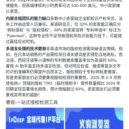
律服务，但高端律师的小时费率可达 500-800 美元，中小卖家难
以承受。
内部合规团队的能力缺口
多数中小卖家缺乏全职知识产权专员，法
务工作由运营人员兼任。某调研显示，仅 32% 的卖家能正确区分
“商标侵权” 与 “版权侵权”，68% 的卖家误将 “专利申请中” 标注为
“Patented”。这种专业性不足导致侵权风险识别能力低下，可能错
过最佳应对时机。
多语言处理的技术壁垒
非英语市场的版权检测需突破语言障碍。例
如，在日本站销售的产品需检测日语关键词是否侵犯当地商标，而
法语、西班牙语等小语种的专利数据库覆盖率仅为英语的 60%。
睿观 AI 助手虽支持多语言检测，但对阿拉伯语、俄语等复杂文字
的识别准确率仍需提升总而言之，版权相较于专利/商标更难查，
但是卖家朋友们必须要重视版权检测的重要性。2025 年 6-9 月跨
境
电商
领域的版权 TRO（临时限制令）案件数量相比 2024 年
同期呈现显著增长趋势，预计增幅超过 60%。卖家朋友们必须要
重视其带来的威胁！
睿观-一站式侵权检测工具