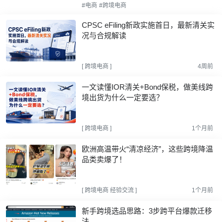
#电商
#跨境电商
CPSC eFiling新政实施首日，最新清关实
况与合规解读
[
跨境电商
]
4周前
一文读懂IOR清关+Bond保税，做美线跨
境出货为什么一定要选？
[
跨境电商
]
1个月前
欧洲高温带火“清凉经济”，这些跨境降温
品类卖爆了！
[
跨境电商
经验交流
]
1个月前
新手跨境选品思路：3步跨平台爆款迁移
法