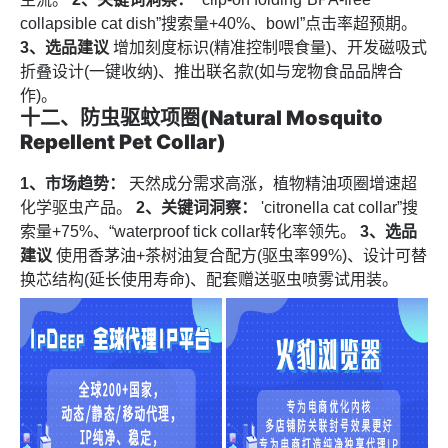
collapsible cat dish”搜索量+40%、bowl”点击率超预期。
3、选品建议
增加刻度标识(精准控制喂食量)、开发磁吸式
折叠设计(一键收纳)、推出联名款(如与宠物食品品牌合
作)。
十二、防虫驱蚊项圈(Natural Mosquito
Repellent Pet Collar)
1、市场趋势：
天然成分需求高涨，植物精油项圈增速超
化学驱虫产品。
2、关键词洞察：
'citronella cat collar”搜
索量+75%、“waterproof tick collar转化率领先。
3、选品
建议
使用香茅油+茶树油复合配方(驱虫率99%)、设计可替
换芯结构(延长使用寿命)、配套赠送驱虫喷雾试用装。