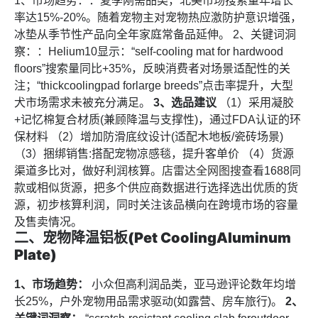
1、市场趋势：：夏季刚需品类，北美市场搜索量年增长
率达15%-20%。随着宠物主对宠物热应激防护意识增强，
冰垫从季节性产品向全年家庭常备品延伸。 2、关键词洞
察：：Helium10显示：“self-cooling mat for hardwood
floors”搜索量同比+35%，反映消费者对场景适配性的关
注；“thickcoolingpad forlarge breeds”点击率提升，大型
犬市场需求未被充分满足。
3、选品建议
（1）采用凝胶
+记忆棉复合材质(兼顾降温与支撑性)，通过FDA认证的环
保材料 （2）增加防滑底纹设计(适配木地板/瓷砖场景)
（3）捆绑销售:搭配宠物凉感毯，提升客单价 （4）货源
渠道多比对，做好利润核算。
店雷达全网图搜
查看1688同
款或相似货源，把多个供应商数据进行选择选出优质的货
源，初步核算利润，同时关注该品横向在跨境市场的容量
及售卖情况。
二、宠物降温铝板(Pet CoolingAluminum
Plate)
1、市场趋势：
小众但高利润品类，亚马逊评论数年均增
长25%，户外宠物用品需求驱动(如露营、房车旅行)。
2、