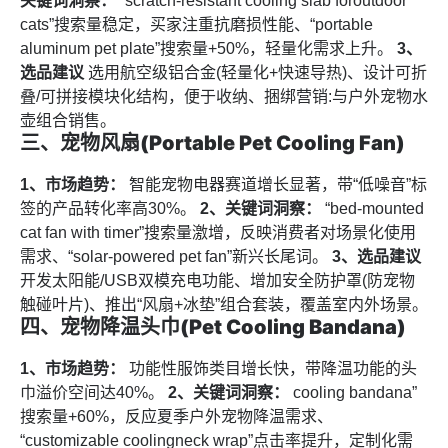
关键词洞察：
“scratch-resistant cooling slab foroutdoor
cats”搜索量稳定，买家注重抗磨损性能、“portable
aluminum pet plate”搜索量+50%，轻量化需求上升。
3、
选品建议
选用航空级铝合金(轻量化+快速导热)、设计可折
叠/可拼接模块化结构，便于收纳、捆绑营销:与户外宠物水
壶组合销售。
三、宠物风扇(Portable Pet Cooling Fan)
1、市场趋势：
智能宠物电器赛道增长显著，带“低噪音”标
签的产品转化率高30%。
2、关键词洞察：
“bed-mounted
cat fan with timer”搜索量激增，反映消费者对场景化使用
需求、“solar-powered pet fan”新兴长尾词。
3、选品建议
开发太阳能/USB双模充电功能、增加安全防护罩(防宠物
触碰叶片)、推出“风扇+冰垫”组合套装，覆盖室内外场景。
四、宠物降温头巾(Pet Cooling Bandana)
1、市场趋势：
功能性服饰类目增长快，带降温功能的头
巾溢价空间达40%。
2、关键词洞察：
cooling bandana”
搜索量+60%，反应夏季户外宠物降温需求、
“customizable coolingneck wrap”点击率提升，定制化需