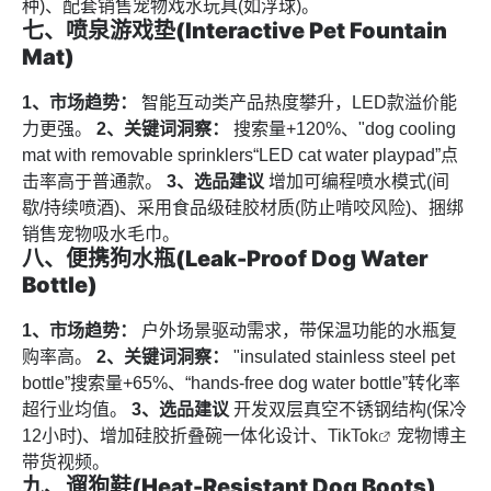
种)、配套销售宠物戏水玩具(如浮球)。
七、喷泉游戏垫(Interactive Pet Fountain
Mat)
1、市场趋势：
智能互动类产品热度攀升，LED款溢价能
力更强。
2、关键词洞察：
搜索量+120%、"dog cooling
mat with removable sprinklers“LED cat water playpad”点
击率高于普通款。
3、选品建议
增加可编程喷水模式(间
歇/持续喷酒)、采用食品级硅胶材质(防止啃咬风险)、捆绑
销售宠物吸水毛巾。
八、便携狗水瓶(Leak-Proof Dog Water
Bottle)
1、市场趋势：
户外场景驱动需求，带保温功能的水瓶复
购率高。
2、关键词洞察：
"insulated stainless steel pet
bottle”搜索量+65%、“hands-free dog water bottle”转化率
超行业均值。
3、选品建议
开发双层真空不锈钢结构(保冷
12小时)、增加硅胶折叠碗一体化设计、
TikTok
宠物博主
带货视频。
九、遛狗鞋(Heat-Resistant Dog Boots)