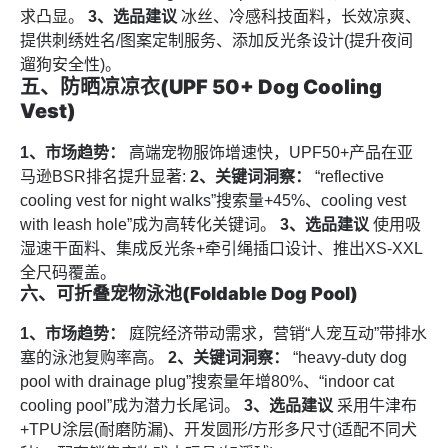
求凸显。
3、选品建议
冰丝、冷感科技面料，长效凉爽、
提供刺绣姓名/图案定制服务、添加反光条设计(提升夜间
遛狗安全性)。
五、防晒凉凉衣(UPF 50+ Dog Cooling
Vest)
1、市场趋势：
高端宠物服饰增速快，UPF50+产品在亚
马逊BSR排名提升显著:
2、关键词洞察：
“reflective
cooling vest for night walks”搜索量+45%、cooling vest
with leash hole”成为高转化关键词。
3、选品建议
使用吸
湿速干面料、集成反光条+牵引绳插口设计、推出XS-XXL
全尺码覆盖。
六、可折叠宠物泳池(Foldable Dog Pool)
1、市场趋势：
庭院经济带动需求，营销“人宠互动”带排水
塞的泳池复购率高。
2、关键词洞察：
“heavy-duty dog
pool with drainage plug”搜索量年增80%、“indoor cat
cooling pool”成为潜力长尾词。
3、选品建议
采用牛津布
+TPU涂层(耐磨防漏)、开发圆形/方形多尺寸(适配不同犬