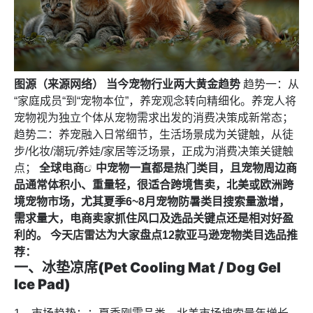
图源（来源网络） 当今宠物行业两大黄金趋势
趋势一：从
“家庭成员“到“宠物本位”，养宠观念转向精细化。养宠人将
宠物视为独立个体从宠物需求出发的消费决策成新常态；
趋势二：养宠融入日常细节，生活场景成为关键触，从徒
步/化妆/潮玩/养娃/家居等泛场景，正成为消费决策关键触
点；
全球
电商
中宠物一直都是热门类目，且宠物周边商
品通常体积小、重量轻，很适合跨境售卖，北美或欧洲跨
境宠物市场，尤其夏季6~8月宠物防暑类目搜索量激增，
需求量大，电商卖家抓住风口及选品关键点还是相对好盈
利的。
今天
店雷达
为大家盘点12款亚马逊宠物类目选品推
荐：
一、冰垫凉席(Pet Cooling Mat / Dog Gel
lce Pad)