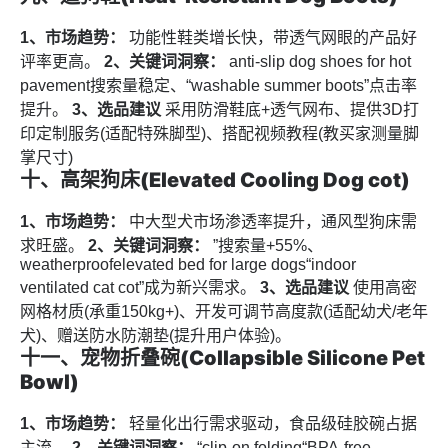
1、市场趋势：
功能性鞋类增长快，带透气网眼的产品好
评率更高。
2、关键词洞察：
anti-slip dog shoes for hot
pavement搜索量稳定、“washable summer boots”点击率
提升。
3、选品建议
采用防滑鞋底+透气网布、提供3D打
印定制服务(适配特殊脚型)、搭配视频教程(教买家测量脚
掌尺寸)
十、高架狗床(Elevated Cooling Dog cot)
1、市场趋势：
中大型犬市场渗透率提升，通风型狗床需
求旺盛。
2、关键词洞察：
”搜索量+55%、
weatherproofelevated bed for large dogs“indoor
ventilated cat cot”成为新兴需求。
3、选品建议
使用高密
网格材质(承重150kg+)、开发可调节高度款(适配幼犬/老年
犬)、赠送防水防潮垫(提升用户体验)。
十一、宠物折叠碗(Collapsible Silicone Pet
Bowl)
1、市场趋势：
轻量化出行需求驱动，食品级硅胶碗占据
主流。
2、关键词洞察：
“clip-on folding“BPA-free