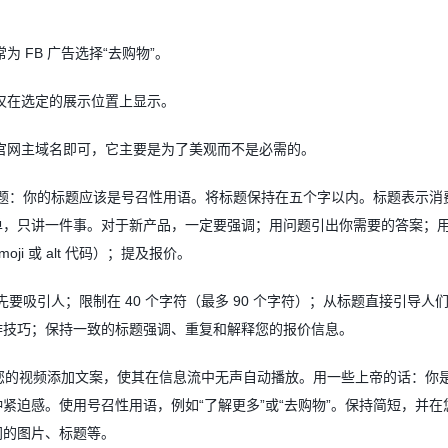
常为
FB
广告选择
“
去购物
”
。
仅在选定的展示位置上显示。
官网主域名即可，它主要是为了美观而不是必需的。
题：你的标题应该是号召性用语。将标题保持在五个字以内。标题表示消
单，只讲一件事。对于新产品，一定要强调；用问题引出你需要的答案；
moji
或
alt
代码）；提及报价。
先要吸引人；限制在
40
个字符（最多
90
个字符）；从标题直接引导人
作技巧；保持一致的标题强调、重复和解释您的报价信息。
您的视频添加文案，使其在信息流中无声自动播放。用一些上帝的话：你
种紧迫感。使用号召性用语，例如
“
了解更多
”
或
“
去购物
”
。保持简短，并在
同的图片、标题等。