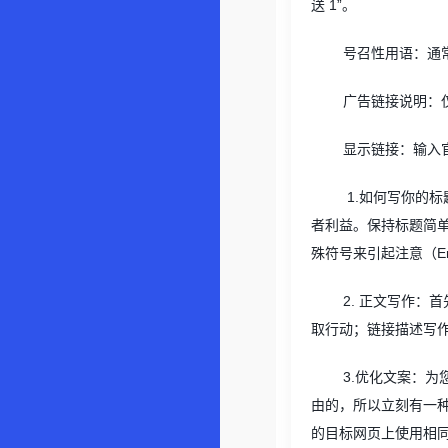
送
1”
。
号召性用语：通
广告链接说明：
显示链接：输入
1.
如何写你的标
者利益。保持标题简
殊符号来引起注意（
E
2.
正文写作：首
取行动；链接描述写
3.
优化文案：为
由的，所以立刻有一
的目标网页上使用相