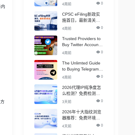
Accounts
0
4周前
告内
CPSC eFiling新政实
施首日，最新清关实
况与合规解读
0
4周前
Trusted Providers to
Buy Twitter Accounts
in Bulk for Crypto
0
4周前
Marketing
The Unlimted Guide
to Buying Telegram
Accounts - ( PVA &
0
4周前
Aged )
2026代理IP纯净度怎
么检测？免费检测工
具与完整排查方法
0
一方
3天前
2026年十大指纹浏览
器推荐：免费环境，
性价比全面对比
0
4天前