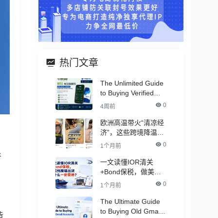
热门文章
The Unlimited Guide
to Buying Verified
PayPal Accounts –
0
4周前
With All Documents
欧洲高温带火“清凉经
济”，这些跨境降温品
类卖爆了！
0
1个月前
k
一文读懂IOR清关
+Bond保税，做美线
跨境出货为什么一定
0
1个月前
要选？
The Ultimate Guide
to Buying Old Gmail
告