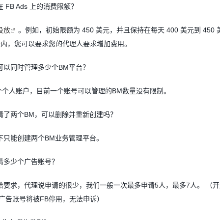
在
FB Ads
上的消费限额？
投放
。例如，初始限额为
450
美元，并且保持在每天
400
美元到
450
天内，您可以要求您的代理人要求增加费用。
可以同时管理多少个
BM
平台？
个个人账户，目前一个账号可以管理的
BM
数量没有限制。
请了两个
BM
，可以删除并重新创建吗？
下只能创建两个
BM
业务管理平台。
请多少个广告账号？
给要求，代理说申请的很少，我们一般一次最多申请
5
人，最多
7
人。
（开
广告账号将被
FB
停用，无法申诉）