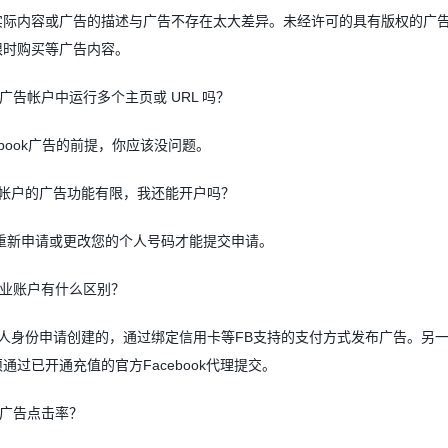
实际内容或广告的描述与广告不存在太大差异。未经许可的具有版权的广
限时购买等广告内容。
广告帐户中运行多个主页或
URL
吗？
book
广告的前提，你应该没问题。
帐户的广告功能有限，我还能开户吗？
重新申请或更改您的个人号码才能提交申请。
业账户有什么区别？
人身份申请创建的，通过绑定信用卡等
FB
支持的支付方式发布广告。另
须通过已开通充值的官方
Facebook
代理提交。
广告点击率？