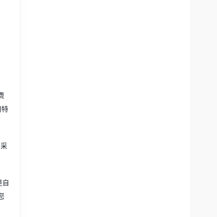
费
用特
们采
是自
您