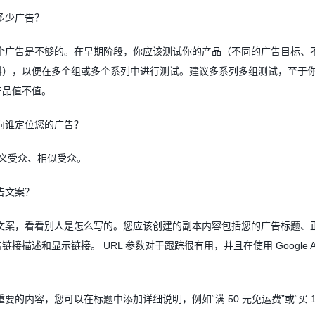
多少广告？
个广告是不够的。在早期阶段，你应该测试你的产品（不同的广告目标、
料），以便在多个组或多个系列中进行测试。建议多系列多组测试，至于
产品值不值。
向谁定位您的广告？
义受众、相似受众。
告文案？
文案，看看别人是怎么写的。您应该创建的副本内容包括您的广告标题、
告链接描述和显示链接。
URL
参数对于跟踪很有用，并且在使用
Google 
重要的内容，您可以在标题中添加详细说明，例如
“
满
50
元免运费
”
或
“
买