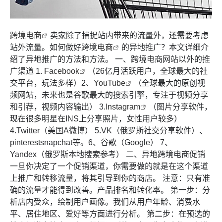
跨境电商
卖家除了捕捉站内带来的流量外，还需要考虑
站外流量。如何做好跨境
电商
的异地推广？本文详细介
绍了异地推广的方法和方法。 一、跨境电商网站以外的推
广渠道 1.
Facebook
（26亿月活跃用户，全球最大的社
交平台，玩法多样）2、
YouTube
（全球最大的原创视
频网站，未来也是谷歌最大的搜索引擎，专注于视频分享
和引荐，视频内容输出） 3.
Instagram
（图片分享软件，
现在很多明星在INS上分享照片，女性用户较多）
4.Twitter（美国A微博） 5.VK（俄罗斯社交分享软件）、
pinterestsnapchat等。6、谷歌（Google） 7、
Yandex（俄罗斯本地搜索参考） 二、异地跨境电商促销
一旦你决定了一个促销渠道，你需要做的就是在这个渠道
上推广和转移流量，将其引导到你的商店。 注意：只有准
确的流量才能得到改善。产品排名和转化率。 第一步：分
析店内受众，绘制用户画像。我们从用户年龄、消费水
平、居住地区、爱好等方面进行分析。 第二步：在预选的