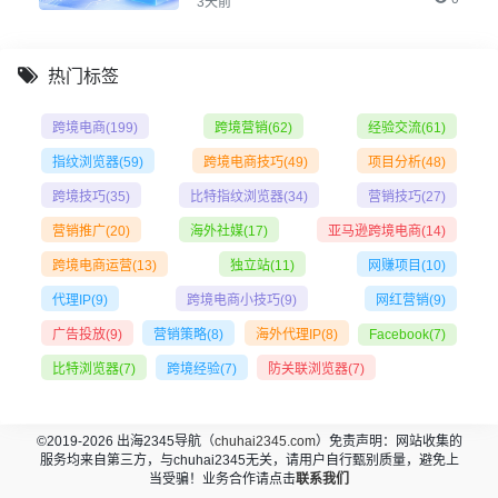
3天前
热门标签
跨境电商
(199)
跨境营销
(62)
经验交流
(61)
指纹浏览器
(59)
跨境电商技巧
(49)
项目分析
(48)
跨境技巧
(35)
比特指纹浏览器
(34)
营销技巧
(27)
营销推广
(20)
海外社媒
(17)
亚马逊跨境电商
(14)
跨境电商运营
(13)
独立站
(11)
网赚项目
(10)
代理IP
(9)
跨境电商小技巧
(9)
网红营销
(9)
广告投放
(9)
营销策略
(8)
海外代理IP
(8)
Facebook
(7)
比特浏览器
(7)
跨境经验
(7)
防关联浏览器
(7)
©2019-2026 出海2345导航（
chuhai2345.com
）免责声明：网站收集的
服务均来自第三方，与chuhai2345无关，请用户自行甄别质量，避免上
当受骗！业务合作请点击
联系我们