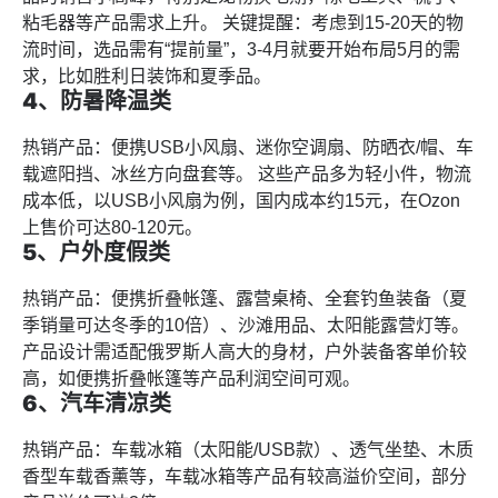
粘毛器等产品需求上升。 关键提醒：考虑到15-20天的物
流时间，选品需有“提前量”，3-4月就要开始布局5月的需
求，比如胜利日装饰和夏季品。
4、防暑降温类
热销产品：便携USB小风扇、迷你空调扇、防晒衣/帽、车
载遮阳挡、冰丝方向盘套等。 这些产品多为轻小件，物流
成本低，以USB小风扇为例，国内成本约15元，在Ozon
上售价可达80-120元。
5、户外度假类
热销产品：便携折叠帐篷、露营桌椅、全套钓鱼装备（夏
季销量可达冬季的10倍）、沙滩用品、太阳能露营灯等。
产品设计需适配俄罗斯人高大的身材，户外装备客单价较
高，如便携折叠帐篷等产品利润空间可观。
6、汽车清凉类
热销产品：车载冰箱（太阳能/USB款）、透气坐垫、木质
香型车载香薰等，车载冰箱等产品有较高溢价空间，部分