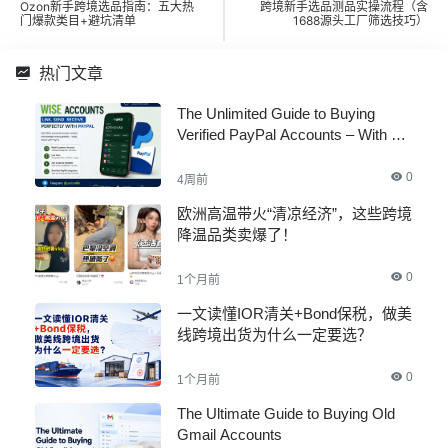
Ozon新手跨境选品指南：五大热
跨境新手选品测品实操流程（含
门爆款类目+避坑清单
1688源头工厂筛选技巧）
热门文章
The Unlimited Guide to Buying
Verified PayPal Accounts – With All
Documents
0
4周前
欧洲高温带火“清凉经济”，这些跨境
降温品类卖爆了！
0
1个月前
一文读懂IOR清关+Bond保税，做美
线跨境出货为什么一定要选？
0
1个月前
The Ultimate Guide to Buying Old
Gmail Accounts