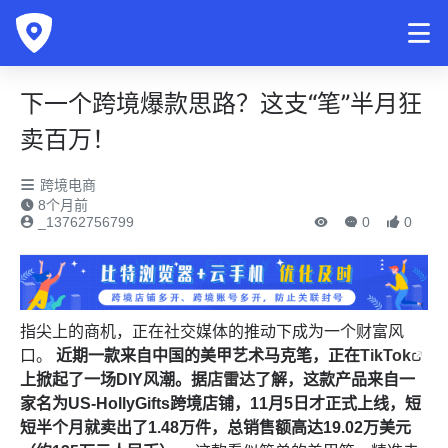
下一个跨境爆款思路？这支“笔”半月狂
卖百万！
跨境电商
8个月前
_13762756799
0
0
指尖上的商机，正在社交媒体的推动下成为一个财富风
口。
近期一款来自中国的美甲艺术马克笔，正在
TikTok
上掀起了一场DIY风潮
。
据
店雷达
了解，这款产品来自一
家名为US-HollyGifts跨境店铺，11月5日才正式上线，短
短半个月就卖出了1.48万件，总销售额高达19.02万美元