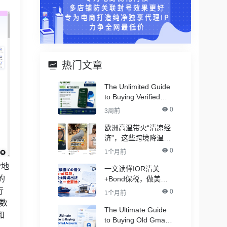
热门文章
The Unlimited Guide
to Buying Verified
PayPal Accounts –
0
3周前
With All Documents
欧洲高温带火“清凉经
济”，这些跨境降温品
类卖爆了！
0
1个月前
P地
一文读懂IOR清关
的
+Bond保税，做美线
跨境出货为什么一定
行
0
1个月前
要选？
数
The Ultimate Guide
和
to Buying Old Gmail