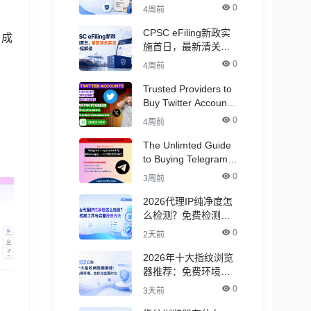
Accounts
0
4周前
CPSC eFiling新政实
，成
施首日，最新清关实
况与合规解读
0
4周前
Trusted Providers to
Buy Twitter Accounts
in Bulk for Crypto
0
4周前
Marketing
The Unlimted Guide
to Buying Telegram
Accounts - ( PVA &
0
3周前
Aged )
2026代理IP纯净度怎
么检测？免费检测工
具与完整排查方法
0
2天前
2026年十大指纹浏览
器推荐：免费环境，
性价比全面对比
0
3天前