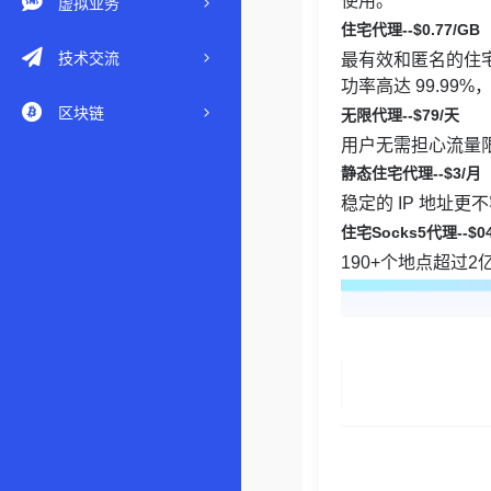
使用。
虚拟业务
住宅代理--$0.
77
/GB
技术交流
最有效和匿名的住宅
功率高达 99.9
区块链
无限代理--$7
9
/天
用户无需担心流量
静态住宅
代理--$
3
/
月
稳定的 IP 地址
住宅Socks5代理
--$
0
190+个地点超过2