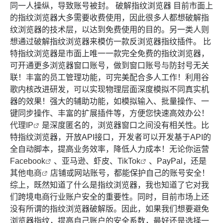
同一人操纵，导致账号被封。 破解指纹浏览器 目前市面上
的指纹浏览器大多需要收费使用，因此很多人都想破解指
纹浏览器的技术层，以达到免费使用的目的。另一类人则
想通过破解指纹浏览器来模仿一款反浏览器指纹插件。 比
特指纹浏览器是市面上唯一一款完全免费的指纹浏览器，
可开通更多浏览器窗口账号，做到窗口账号与防封号无关
联！丰富的员工管理功能，可完美配合多人工作！利用谷
歌内核改进研发，可以实现物理层面深度模拟不同真实机
器的效果！强大的辅助功能，如模拟输入、批量操作、一
键同步操作、丰富的扩展插件等，方便您快速高效办公！
代理IP
是深度匿名的，浏览器窗口之间没有相关性。比
特指纹浏览器，开放API接口，开发者可以开发基于API的
全自动脚本，提高业务效率，降低人力成本！无论你运营
Facebook
、亚马逊、虾皮、
TikTok
、PayPal，还是
其他
电商
店铺或网站账号，都能保护自己的账号安全！
综上，既然知道了什么是指纹浏览器，我也知道了它对我
们跨境电商行业账户安全的重要性。同时，目前市场上还
没有所谓的指纹浏览器破解版。因此，如果我们想要避免
浏览器指纹，提高自己账户的安全系数，最好还是选择一