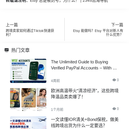
转载请注明：
Etsy 总是被封号，为什么？ | 2345出海导航
上一篇
下一篇
跨境卖家如何通过Tiktok快速获
Etsy 能做吗？Etsy 平台对新人有
利？
什么优势？
热门文章
The Unlimited Guide to Buying
Verified PayPal Accounts – With All
Documents
0
4周前
欧洲高温带火“清凉经济”，这些跨境
降温品类卖爆了！
0
1个月前
一文读懂IOR清关+Bond保税，做美
线跨境出货为什么一定要选？