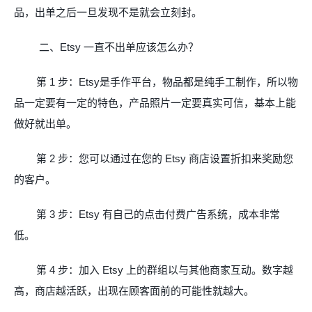
品，出单之后一旦发现不是就会立刻封。
二、
Etsy
一直不出单应该怎么办？
第 1 步：
Etsy
是手作平台，物品都是纯手工制作，所以物
品一定要有一定的特色，产品照片一定要真实可信，基本上能
做好就出单。
第
2
步：您可以通过在您的
Etsy
商店设置折扣来奖励您
的客户。
第
3
步：
Etsy
有自己的点击付费广告系统，成本非常
低。
第
4
步：加入
Etsy
上的群组以与其他商家互动。数字越
高，商店越活跃，出现在顾客面前的可能性就越大。