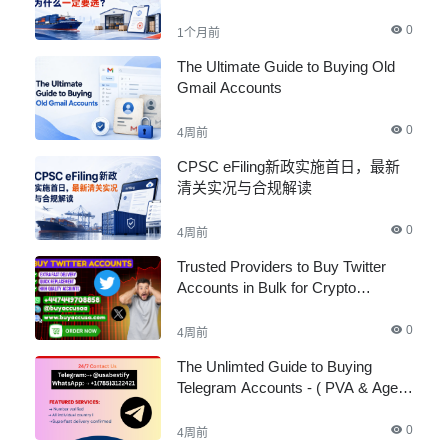
0
1个月前
The Ultimate Guide to Buying Old
Gmail Accounts
0
4周前
CPSC eFiling新政实施首日，最新
清关实况与合规解读
0
4周前
Trusted Providers to Buy Twitter
Accounts in Bulk for Crypto
Marketing
0
4周前
The Unlimted Guide to Buying
Telegram Accounts - ( PVA & Aged
)
0
4周前