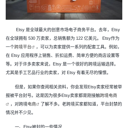
Etsy
是全球最大的创意市场电子商务平台。去年，
Etsy
在全球拥有
530
万卖家，总销售额为
122
亿美元。
Etsy
作为
一个
跨境平台
，可以为卖家提供一系列的配套工具。例如，
在
Etsy
应用程序上销售、折扣运费、简单方便的商店设置等
等。对于许多卖家来说，
Etsy
是一个很好的跨境运输选择。
尤其是手工艺品行业的卖家，对
Etsy
有着无尽的憧憬。
但是，如果你查阅相关资料，你会发现
Etsy
卖家经常被举
报被平台封号。这是因为很多
Etsy
卖家都是刚接触
跨境电商
，对跨境
电商
了解不多。老跨境买家都知道，平台封禁的
情况并不少见。
一、
Etsy
被封的一些情况