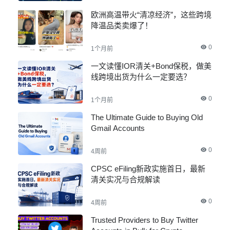
欧洲高温带火“清凉经济”，这些跨境
降温品类卖爆了！
0
1个月前
一文读懂IOR清关+Bond保税，做美
线跨境出货为什么一定要选？
0
1个月前
The Ultimate Guide to Buying Old
Gmail Accounts
0
4周前
CPSC eFiling新政实施首日，最新
清关实况与合规解读
0
4周前
Trusted Providers to Buy Twitter