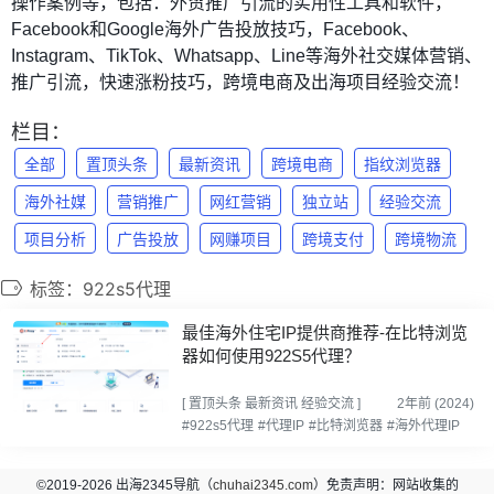
操作案例等，包括：外贸推广引流的实用性工具和软件，
Facebook和Google海外广告投放技巧，Facebook、
Instagram、TikTok、Whatsapp、Line等海外社交媒体营销、
推广引流，快速涨粉技巧，跨境电商及出海项目经验交流！
栏目：
全部
置顶头条
最新资讯
跨境电商
指纹浏览器
海外社媒
营销推广
网红营销
独立站
经验交流
项目分析
广告投放
网赚项目
跨境支付
跨境物流
标签：922s5代理
最佳海外住宅IP提供商推荐-在比特浏览
器如何使用922S5代理？
[
置顶头条
最新资讯
经验交流
]
2年前 (2024)
#922s5代理
#代理IP
#比特浏览器
#海外代理IP
©2019-2026 出海2345导航（
chuhai2345.com
）免责声明：网站收集的