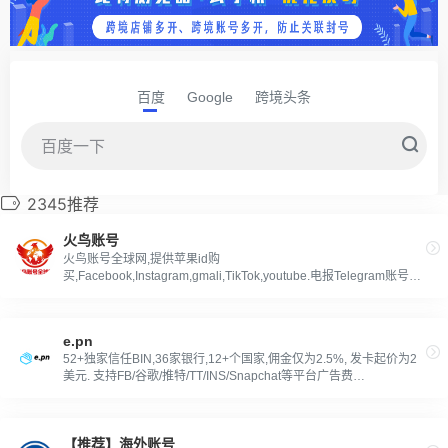
百度
Google
跨境头条
2345推荐
火鸟账号
火鸟账号全球网,提供苹果id购
买,Facebook,Instagram,gmali,TikTok,youtube.电报Telegram账号等
各类游戏,社交媒体账号购买批发。
e.pn
52+独家信任BIN,36家银行,12+个国家,佣金仅为2.5%, 发卡起价为2
美元. 支持FB/谷歌/推特/TT/INS/Snapchat等平台广告费
用!USDT/TRC-20/Bitcoin-无佣金快速充值.无风险支付.
【推荐】海外账号