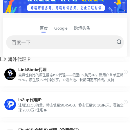
百度
Google
跨境头条
海外代理IP
LinkStatic代理
最具性价比的原生静态ISP代理——低至0.9美元/IP，新用户首单直降
50%。原生双ISP纯净独享，IP段自选、长期固定不掉线。支持
TikTok专线定制、带宽按需升级，为账号运营、跨境电商、社媒矩阵
等所有长期在线场景稳定护航。
Ip2up代理IP
注册送1GB流量，动态低至$0.45/GB，静态低至$0.16/IP/天，覆盖全
球 9000万+住宅 IP
FluxISP 全球 IP 代理（免费测试）