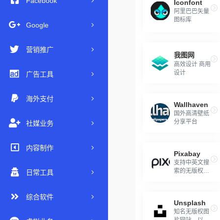
Facebook
Iconfont
阿里巴巴矢量
图标库
Google
营销推广
我图网
高效设计 商用
设计
广告工具
海外支付
Wallhaven
国外高清壁纸
分享平台
社媒业务
内容制作
Pixabay
支持中英文搜
索的无版权图
日常工具
库
综合软件
Unsplash
知名无版权图