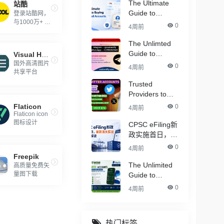
The Ultimate
站酷
Guide to
登录站酷网，
与1000万+ 名
Buying Old
0
4周前
设计创意人一
Gmail Accounts
起交流设计、
The Unlimted
分享快乐吧！
Guide to
Visual Hunt
Buying
国外高清图片
0
4周前
共享平台
Telegram
Accounts - (
Trusted
PVA & Aged )
Providers to
Buy Twitter
Flaticon
0
4周前
Accounts in
Flaticon icon
图标设计
Bulk for Crypto
CPSC eFiling新
Marketing
政实施首日，最
新清关实况与合
0
4周前
规解读
Freepik
The Unlimited
高质量免费矢
量图下载
Guide to
Buying Verified
0
4周前
PayPal
Accounts –
With All
热门标签