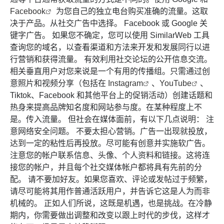
Facebook
为您自己的独立电台购买准确的流量。这取
决于产品。从社交广告中选择。 Facebook 或 Google 关
键字广告。 如果您不确定，您可以使用 SimilarWeb 工具
查询您的域名，以查看渠道和方法来开发和发展同行以进
行营销和获得流量。 有效利用社交论坛的公开信息交流。
相关垂直用户对您来说是一个有用的传播组。只需通过创
意照片和视频分享（包括在
Instagram
、
YouTube
、
Tiktok、Facebook 和其他平台上的促销活动）创建话题和
热身来提高品牌知名度和网站参与度。在某种程度上不
是。传入流量。 但社会在媒体面前，有以下几点说明： 注
意网络安全问题。 不要太担心营销。广告一出现就投放，
达到一定的粘性后再投放。尽可能有创意并实施软广告。
注意您的帐户联系信息、头像、个人资料和链接。这将连
接您的帐户，并且每个社交媒体帐户都将具有先前的分
配。 请不要加好友。如果您喜欢、评论或发帖过于频繁，
请尽可能将其用作普通活跃用户，并告诉它这是人为而非
机械的。 正如人们所说，这既是机遇，也是挑战。在冷静
期内，你需要做出调整和改变以跟上时代的步伐，这样才