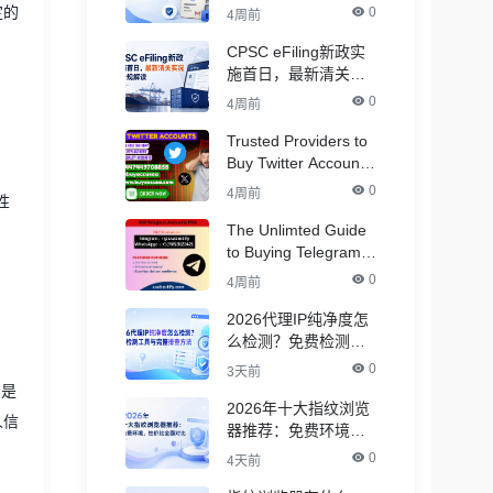
Accounts
定的
0
4周前
CPSC eFiling新政实
施首日，最新清关实
况与合规解读
0
4周前
Trusted Providers to
Buy Twitter Accounts
in Bulk for Crypto
0
4周前
性
Marketing
The Unlimted Guide
to Buying Telegram
Accounts - ( PVA &
0
4周前
Aged )
2026代理IP纯净度怎
么检测？免费检测工
具与完整排查方法
0
3天前
明是
2026年十大指纹浏览
人信
器推荐：免费环境，
性价比全面对比
0
4天前