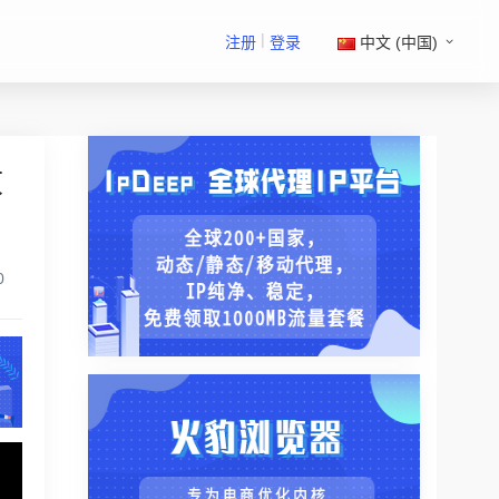
|
注册
登录
中文 (中国)
改
0