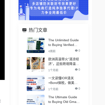
热门文章
The Unlimited Guide
to Buying Verified
PayPal Accounts –
0
4周前
With All Documents
欧洲高温带火“清凉经
济”，这些跨境降温品
类卖爆了！
0
1个月前
一文读懂IOR清关
+Bond保税，做美线
跨境出货为什么一定
。
0
1个月前
要选？
The Ultimate Guide
实
to Buying Old Gmail