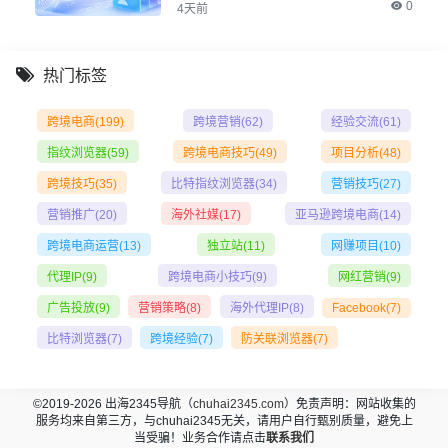
0
4天前
热门标签
跨境电商
(199)
跨境营销
(62)
经验交流
(61)
指纹浏览器
(59)
跨境电商技巧
(49)
项目分析
(48)
跨境技巧
(35)
比特指纹浏览器
(34)
营销技巧
(27)
营销推广
(20)
海外社媒
(17)
亚马逊跨境电商
(14)
跨境电商运营
(13)
独立站
(11)
网赚项目
(10)
代理IP
(9)
跨境电商小技巧
(9)
网红营销
(9)
广告投放
(9)
营销策略
(8)
海外代理IP
(8)
Facebook
(7)
比特浏览器
(7)
跨境经验
(7)
防关联浏览器
(7)
©2019-2026 出海2345导航（
chuhai2345.com
）免责声明：网站收集的
服务均来自第三方，与chuhai2345无关，请用户自行甄别质量，避免上
当受骗！业务合作请点击
联系我们