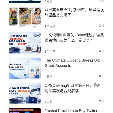
0
4周前
欧洲高温带火“清凉经济”，这些跨境
降温品类卖爆了！
0
1个月前
一文读懂IOR清关+Bond保税，做美
线跨境出货为什么一定要选？
0
1个月前
The Ultimate Guide to Buying Old
Gmail Accounts
0
4周前
CPSC eFiling新政实施首日，最新
清关实况与合规解读
0
4周前
Trusted Providers to Buy Twitter