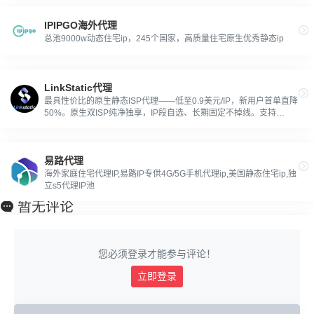
IPIPGO海外代理
总池9000w动态住宅ip，245个国家，高质量住宅原生优秀静态ip
LinkStatic代理
最具性价比的原生静态ISP代理——低至0.9美元/IP，新用户首单直降
50%。原生双ISP纯净独享，IP段自选、长期固定不掉线。支持
TikTok专线定制、带宽按需升级，为账号运营、跨境电商、社媒矩阵
等所有长期在线场景稳定护航。
易路代理
海外家庭住宅代理IP,易路IP专供4G/5G手机代理ip,美国静态住宅ip,独
立s5代理IP池
暂无评论
您必须登录才能参与评论！
立即登录