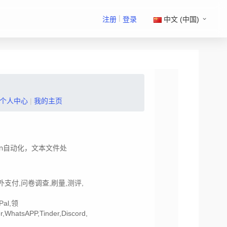
|
注册
登录
中文 (中国)
个人中心
|
我的主页
on自动化，文本文件处
外支付,问卷调查,刷量,测评,
yPal,领
r,WhatsAPP,Tinder,Discord,