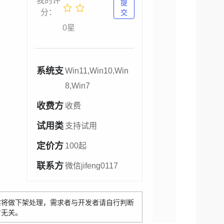
我的评
提
分：
交
0星
系统支
Win11,Win10,Win
持：
8,Win7
收费方
收费
式：
试用类
支持试用
型：
定价方
100起
案：
联系方
微信
jifeng0117
式：
实将做下架处理，需求者与开发者请自行判断
方无关。