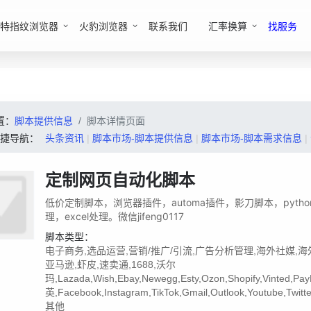
特指纹浏览器
火豹浏览器
联系我们
汇率换算
找服务
置：
脚本提供信息
脚本详情页面
快捷导航：
头条资讯
|
脚本市场-脚本提供信息
|
脚本市场-脚本需求信息
|
定制网页自动化脚本
低价定制脚本，浏览器插件，automa插件，影刀脚本，pyth
理，excel处理。微信jifeng0117
脚本类型：
电子商务,选品运营,营销/推广/引流,广告分析管理,海外社媒,海
亚马逊,虾皮,速卖通,1688,沃尔
玛,Lazada,Wish,Ebay,Newegg,Esty,Ozon,Shopify,Vinted,Pa
英,Facebook,Instagram,TikTok,Gmail,Outlook,Youtube,Twitte
其他