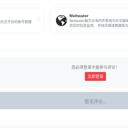
源！
Meltwater
Meltwater融文对海内外新闻与社交媒
流社交平台的账号管理
供实时信息监测， 并结合媒体数据库
地专业报告团队，提供一站式舆情监测
商情洞察服务。
您必须登录才能参与评论！
立即登录
暂无评论...