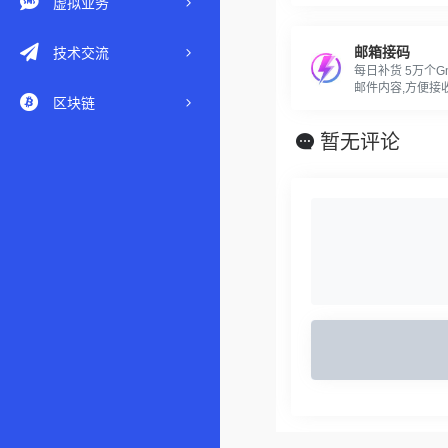
虚拟业务
邮箱接码
技术交流
每日补货 5万个Gm
邮件内容,方便接收验
区块链
一切app 低价出
TextNow、Grow
暂无评论
歌授权