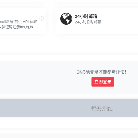
24小时邮箱
ail新号 提供 API 获取
24小时临时邮箱
证码注册ins,tg,fb等
售二手账户,可授权登录
topia、Vinted 等一切谷
您必须登录才能参与评论！
立即登录
暂无评论...