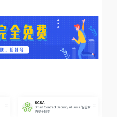
SCSA
Smart Contract Security Alliance,智能合
约安全联盟