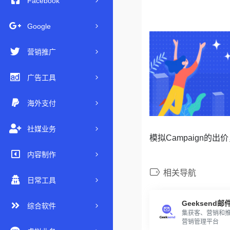
Facebook
Google
营销推广
广告工具
海外支付
社媒业务
模拟Campaign的
内容制作
相关导航
日常工具
Geeksend邮
综合软件
集获客、营销和
营销管理平台