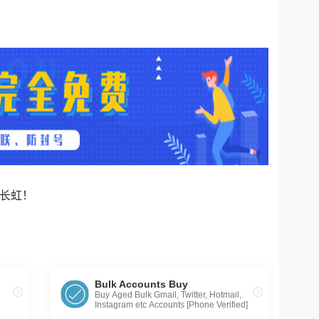
路长虹！
Bulk Accounts Buy
Buy Aged Bulk Gmail, Twitter, Hotmail,
Instagram etc Accounts [Phone Verified]